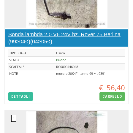
Sonda lambda 2.0 V6 24V bz. Rover 75 Berlina
(99>04<)(04>05<)
TIPOLOGIA
Usato
STATO
Buono
SCAFFALE
RC0000446048
NOTE
motore 20K4F - anno 99 = t.9391
€
56,40
DETTAGLI
CARRELLO