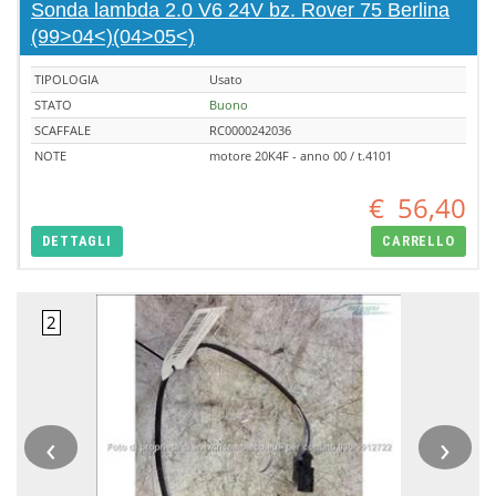
Sonda lambda 2.0 V6 24V bz. Rover 75 Berlina
(99>04<)(04>05<)
TIPOLOGIA
Usato
STATO
Buono
SCAFFALE
RC0000242036
NOTE
motore 20K4F - anno 00 / t.4101
€
56,40
DETTAGLI
CARRELLO
‹
›