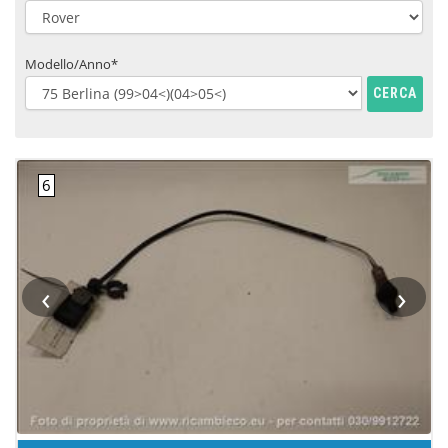
Modello/Anno*
CERCA
‹
›