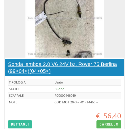
Sonda lambda 2.0 V6 24V bz. Rover 75 Berlina
(99>04<)(04>05<)
TIPOLOGIA
Usato
STATO
Buono
SCAFFALE
RC0000446049
NOTE
COD MOT 20K4F -01- T4466 =
€
56,40
DETTAGLI
CARRELLO