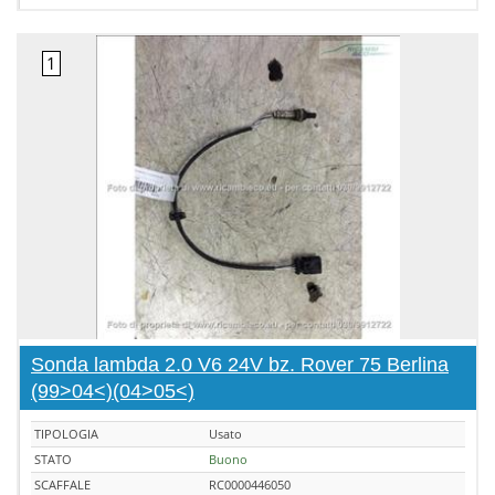
Sonda lambda 2.0 V6 24V bz. Rover 75 Berlina
(99>04<)(04>05<)
TIPOLOGIA
Usato
STATO
Buono
SCAFFALE
RC0000446050