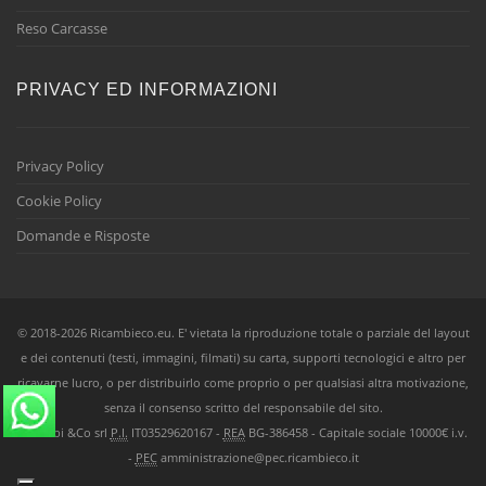
Reso Carcasse
PRIVACY ED INFORMAZIONI
Privacy Policy
Cookie Policy
Domande e Risposte
© 2018-2026 Ricambieco.eu. E' vietata la riproduzione totale o parziale del layout
e dei contenuti (testi, immagini, filmati) su carta, supporti tecnologici e altro per
ricavarne lucro, o per distribuirlo come proprio o per qualsiasi altra motivazione,
senza il consenso scritto del responsabile del sito.
Ricambi &Co srl
P.I.
IT03529620167 -
REA
BG-386458 - Capitale sociale 10000€ i.v.
-
PEC
amministrazione@pec.ricambieco.it