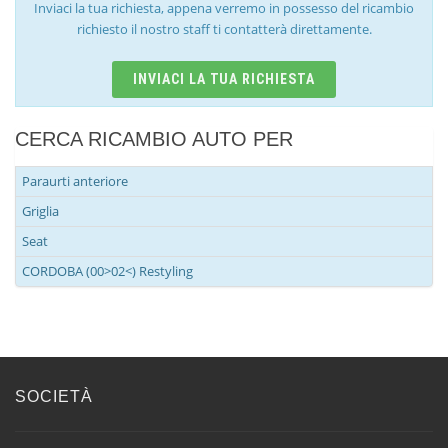
Inviaci la tua richiesta, appena verremo in possesso del ricambio
richiesto il nostro staff ti contatterà direttamente.
INVIACI LA TUA RICHIESTA
CERCA RICAMBIO AUTO PER
Paraurti anteriore
Griglia
Seat
CORDOBA (00>02<) Restyling
SOCIETÀ