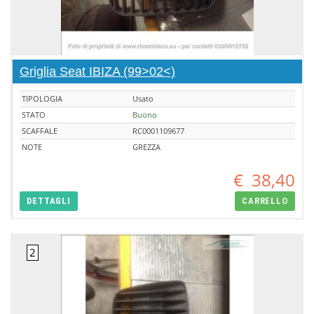
Griglia Seat IBIZA (99>02<)
TIPOLOGIA
Usato
STATO
Buono
SCAFFALE
RC0001109677
NOTE
GREZZA
€
38,40
DETTAGLI
CARRELLO