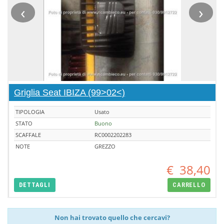
‹
›
Griglia Seat IBIZA (99>02<)
TIPOLOGIA
Usato
STATO
Buono
SCAFFALE
RC0002202283
NOTE
GREZZO
€
38,40
DETTAGLI
CARRELLO
Non hai trovato quello che cercavi?