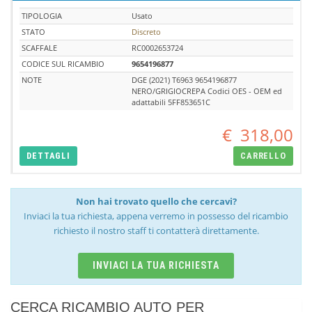
TIPOLOGIA
Usato
STATO
Discreto
SCAFFALE
RC0002653724
CODICE SUL RICAMBIO
9654196877
NOTE
DGE (2021) T6963 9654196877
NERO/GRIGIOCREPA Codici OES - OEM ed
adattabili 5FF853651C
€
318,00
DETTAGLI
CARRELLO
Non hai trovato quello che cercavi?
Inviaci la tua richiesta, appena verremo in possesso del ricambio
richiesto il nostro staff ti contatterà direttamente.
INVIACI LA TUA RICHIESTA
CERCA RICAMBIO AUTO PER