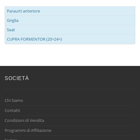
Paraurti anteriore
Griglia
Seat
CUPRA FORMENTOR (20>24<)
SOCIETÀ
Chi Siamo
Contatti
Condizioni di Vendita
Programmi di Affiliazione