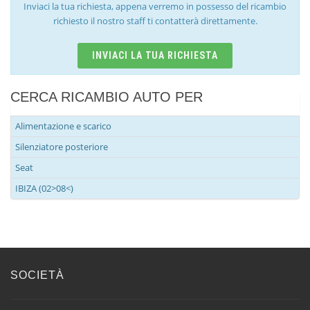
Inviaci la tua richiesta, appena verremo in possesso del ricambio
richiesto il nostro staff ti contatterà direttamente.
INVIACI LA TUA RICHIESTA
CERCA RICAMBIO AUTO PER
Alimentazione e scarico
Silenziatore posteriore
Seat
IBIZA (02>08<)
SOCIETÀ