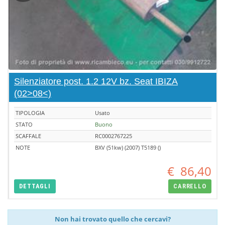
Silenziatore post. 1.2 12V bz. Seat IBIZA
(02>08<)
TIPOLOGIA
Usato
STATO
Buono
SCAFFALE
RC0002767225
NOTE
BXV (51kw) (2007) T5189 ()
€
86,40
DETTAGLI
CARRELLO
Non hai trovato quello che cercavi?