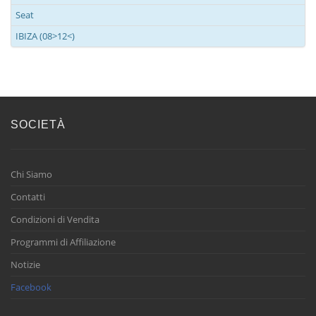
Seat
IBIZA (08>12<)
SOCIETÀ
Chi Siamo
Contatti
Condizioni di Vendita
Programmi di Affiliazione
Notizie
Facebook