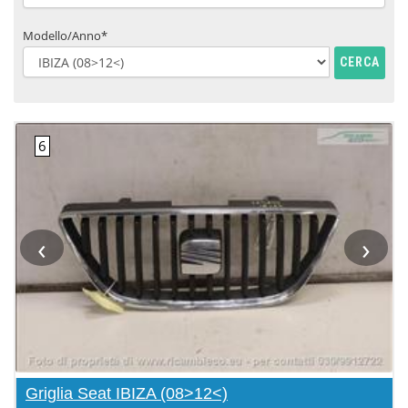
Modello/Anno*
CERCA
‹
›
Griglia Seat IBIZA (08>12<)