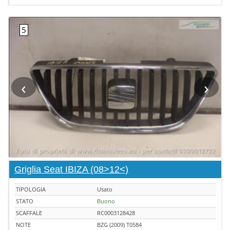
‹
›
Griglia Seat IBIZA (08>12<)
TIPOLOGIA
Usato
STATO
Buono
SCAFFALE
RC0003128428
NOTE
BZG (2009) T0584