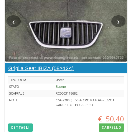
‹
›
Griglia Seat IBIZA (08>12<)
TIPOLOGIA
Usato
STATO
Buono
SCAFFALE
RC0003118682
NOTE
CGG (2010) T5656 CROMATO/GREZZO1
GANCETTO LEGG.CREPO
€
50,40
DETTAGLI
CARRELLO