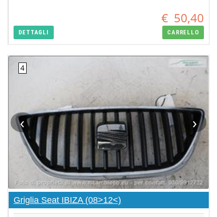
€
50,40
DETTAGLI
CARRELLO
‹
›
Griglia Seat IBIZA (08>12<)