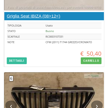
Griglia Seat IBIZA (08>12<)
TIPOLOGIA
Usato
STATO
Buono
SCAFFALE
RC0003107331
NOTE
CFW (2011) T1744 GREZZO/CROMATO
€
50,40
DETTAGLI
CARRELLO
‹
›