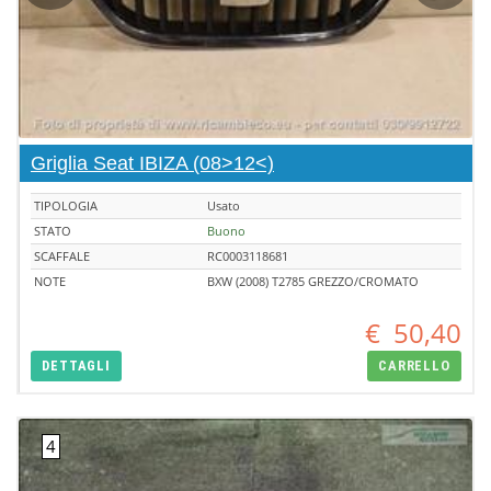
Griglia Seat IBIZA (08>12<)
TIPOLOGIA
Usato
STATO
Buono
SCAFFALE
RC0003118681
NOTE
BXW (2008) T2785 GREZZO/CROMATO
€
50,40
DETTAGLI
CARRELLO