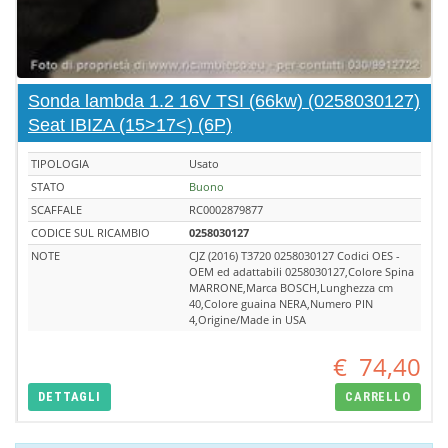
Sonda lambda 1.2 16V TSI (66kw) (0258030127)
Seat IBIZA (15>17<) (6P)
TIPOLOGIA
Usato
STATO
Buono
SCAFFALE
RC0002879877
CODICE SUL RICAMBIO
0258030127
NOTE
CJZ (2016) T3720 0258030127 Codici OES -
OEM ed adattabili 0258030127,Colore Spina
MARRONE,Marca BOSCH,Lunghezza cm
40,Colore guaina NERA,Numero PIN
4,Origine/Made in USA
€
74,40
DETTAGLI
CARRELLO