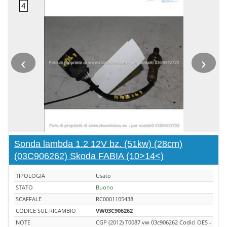
‹
›
Sonda lambda 1.2 12V bz. (51kw) (28cm)
(03C906262) Skoda FABIA (10>14<)
TIPOLOGIA
Usato
STATO
Buono
SCAFFALE
RC0001105438
CODICE SUL RICAMBIO
VW03C906262
NOTE
CGP (2012) T0087 vw 03c906262 Codici OES -