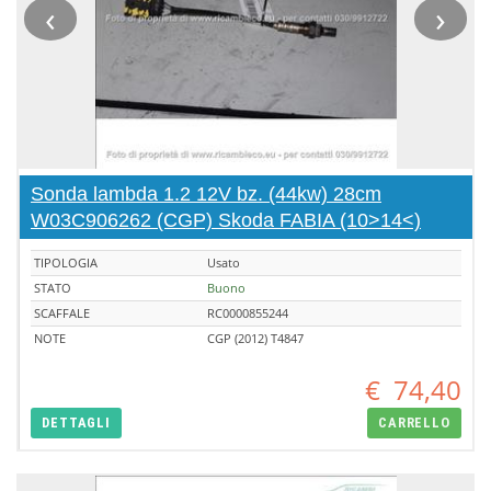
‹
›
Sonda lambda 1.2 12V bz. (44kw) 28cm
W03C906262 (CGP) Skoda FABIA (10>14<)
TIPOLOGIA
Usato
STATO
Buono
SCAFFALE
RC0000855244
NOTE
CGP (2012) T4847
€
74,40
DETTAGLI
CARRELLO