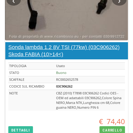
Sonda lambda 1.2 8V TSI (77kw) (03C906262)
Skoda FABIA (10>14<)
TIPOLOGIA
Usato
STATO
Buono
SCAFFALE
RC0002652578
CODICE SUL RICAMBIO
03C906262
NOTE
CBZ (2010) T7898 03C906262 Codici OES -
OEM ed adattabili 03C906262,Colore Spina
NERO,Marca NTK,Lunghezza cm 68,Colore
guaina NERO,Numero PIN 6
€
74,40
DETTAGLI
CARRELLO