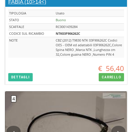
FABIA (10>14<)
TIPOLOGIA
Usato
STATO
Buono
SCAFFALE
RC0001439284
CODICE SUL RICAMBIO
NTK03F906262C
NOTE
CBZ (2012) T9830 NTK 03F906262C Codici
OES - OEM ed adattabili 03F906262C,Colore
Spina NERO ,Marca NTK ,Lunghezza cm
32,Colore guaina NERO ,Numero PIN 4
€
56,40
DETTAGLI
CARRELLO
‹
›