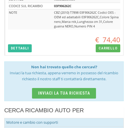
CODICE SUL RICAMBIO
03F906262C
NOTE
CBZ (2010) T7898 03F906262C Codici OES -
OEM ed adattabili 03F906262C,Colore Spina
nero,Marca ntk,Lunghezza cm 31,Colore
guaina NERO,Numero PIN 4
€
74,40
DETTAGLI
CARRELLO
Non hai trovato quello che cercavi?
Inviaci la tua richiesta, appena verremo in possesso del ricambio
richiesto il nostro staff ti contatterà direttamente.
INVIACI LA TUA RICHIESTA
CERCA RICAMBIO AUTO PER
Motore e cambio con supporti