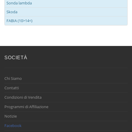
Sonda lambda
Skoda
FABIA (10>14<)
SOCIETÀ
Chi Siamo
Contatti
Condizioni di Vendita
Programmi di Affiliazione
Notizie
Facebook