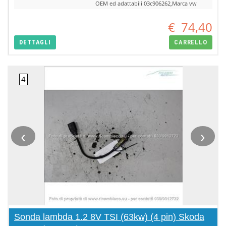
OEM ed adattabili 03c906262,Marca vw
€
74,40
DETTAGLI
CARRELLO
‹
›
Sonda lambda 1.2 8V TSI (63kw) (4 pin) Skoda