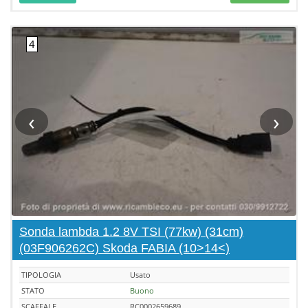
‹
›
Sonda lambda 1.2 8V TSI (77kw) (31cm)
(03F906262C) Skoda FABIA (10>14<)
TIPOLOGIA
Usato
STATO
Buono
SCAFFALE
RC0002659689