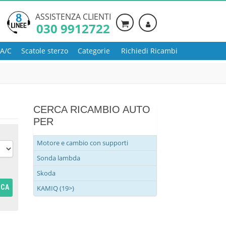
ASSISTENZA CLIENTI
030 9912722
 A/C
Scatole sterzo
Categorie
Richiedi Ricambi
CERCA RICAMBIO AUTO
PER
Motore e cambio con supporti
Sonda lambda
Skoda
RCA
KAMIQ (19>)