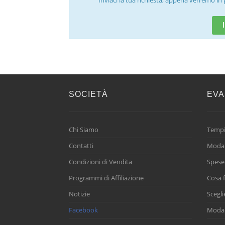
Inviaci la tua richiesta, appena verremo in 
SOCIETÀ
EVA
Chi Siamo
Tempi
Contatti
Modal
Condizioni di Vendita
Spese
Programmi di Affiliazione
Cosa f
Notizie
Scegli
Facebook
Modal