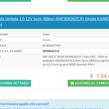
da lambda 1.0 12V bz/m (66kw) (04E906262CR) Skoda KAMI
>)
LOGIA
Usato
TO
Buono
FALE
RC0002627997
CE SUL RICAMBIO
04E906262CR
E
DBY (2021) T0528 04E906262CR Codici OES - OEM ed
adattabili 04E906262CR,Colore Spina NERO,Lunghez
cm 62,Colore guaina NERO,Numero PIN 6
€
134,
SCHEDA
DETTAGLI
AGGIUNGI AL
CARREL
hai trovato quello che cercavi?