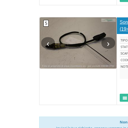
Son
(19
‹
›
TIPO
STA
SCAF
CODI
NOT
Non 