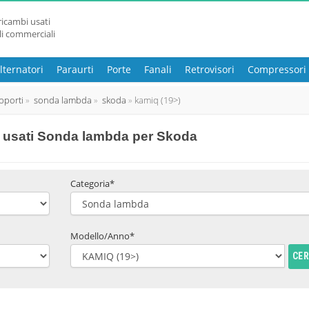
ricambi usati
li commerciali
lternatori
Paraurti
Porte
Fanali
Retrovisori
Compressori
pporti
sonda lambda
skoda
kamiq (19>)
 usati Sonda lambda per Skoda
Categoria*
Modello/Anno*
CE