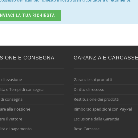
possesso del ricambio richiesto il nostro staff ti contatterà direttamente.
INVIACI LA TUA RICHIESTA
SIONE E CONSEGNA
GARANZIA E CARCASS
 di evasione
Garanzie sui prodotti
ità e Tempi di consegna
Diritto di recesso
 di consegna
Restituzione dei prodotti
are alla ricezione
Rimborso spedizioni con PayPal
ere il vettore
Esclusione dalla Garanzia
ità di pagamento
Reso Carcasse