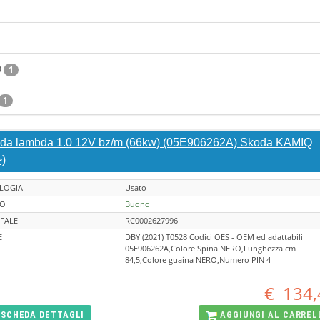
)
1
1
da lambda 1.0 12V bz/m (66kw) (05E906262A) Skoda KAMIQ
>)
LOGIA
Usato
TO
Buono
FALE
RC0002627996
E
DBY (2021) T0528 Codici OES - OEM ed adattabili
05E906262A,Colore Spina NERO,Lunghezza cm
84,5,Colore guaina NERO,Numero PIN 4
€
134,
SCHEDA
DETTAGLI
AGGIUNGI AL
CARREL