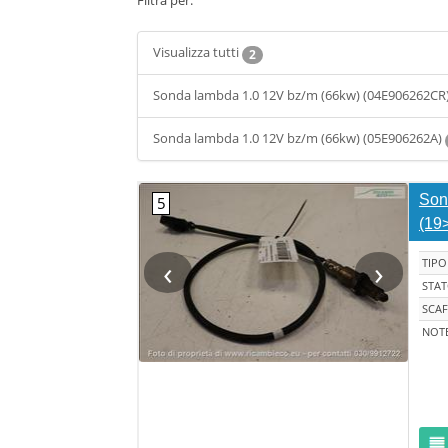
Filtra per:
Visualizza tutti
2
Sonda lambda 1.0 12V bz/m (66kw) (04E906262CR
Sonda lambda 1.0 12V bz/m (66kw) (05E906262A)
Son
(19
‹
›
TIPO
STA
SCAF
NOT