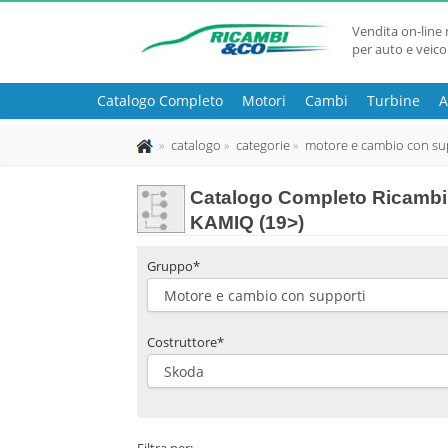
Vendita on-line 
per auto e veico
Catalogo Completo
Motori
Cambi
Turbine
A
catalogo
categorie
motore e cambio con su
Catalogo Completo Ricambi
KAMIQ (19>)
Gruppo*
Costruttore*