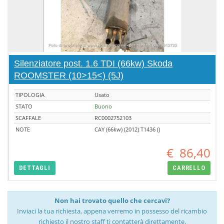
Silenziatore post. 1.6 TDI (66kw) Skoda
ROOMSTER (10>15<) (5J)
TIPOLOGIA
Usato
STATO
Buono
SCAFFALE
RC0002752103
NOTE
CAY (66kw) (2012) T1436 ()
€
86,40
DETTAGLI
CARRELLO
Non hai trovato quello che cercavi?
Inviaci la tua richiesta, appena verremo in possesso del ricambio
richiesto il nostro staff ti contatterà direttamente.