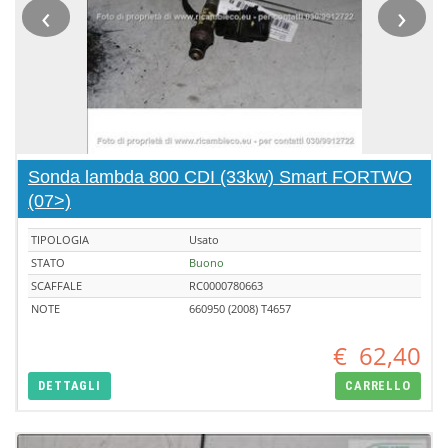
‹
›
Sonda lambda 800 CDI (33kw) Smart FORTWO
(07>)
TIPOLOGIA
Usato
STATO
Buono
SCAFFALE
RC0000780663
NOTE
660950 (2008) T4657
€
62,40
DETTAGLI
CARRELLO