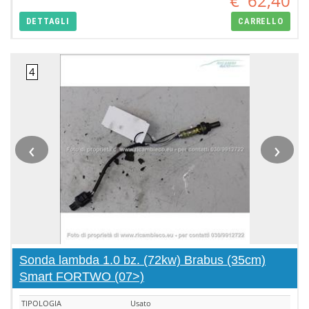
€
62,40
DETTAGLI
CARRELLO
‹
›
Sonda lambda 1.0 bz. (72kw) Brabus (35cm)
Smart FORTWO (07>)
TIPOLOGIA
Usato