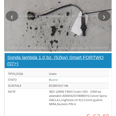
‹
›
Sonda lambda 1.0 bz. (52kw) Smart FORTWO
(07>)
TIPOLOGIA
Usato
STATO
Buono
SCAFFALE
RC0001621146
NOTE
3B21 (2009) T3663 Codici OES - OEM ed
adattabili A0045425318080010,Colore Spina
GIALLA,Lunghezza cm 8,5,Colore guaina
NERA,Numero PIN 4