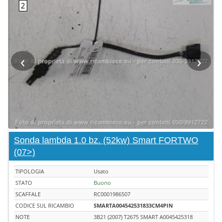
‹
›
Sonda lambda 1.0 bz. (52kw) Smart FORTWO
(07>)
TIPOLOGIA
Usato
STATO
Buono
SCAFFALE
RC0001986507
CODICE SUL RICAMBIO
SMARTA004542531833CM4PIN
NOTE
3B21 (2007) T2675 SMART A0045425318