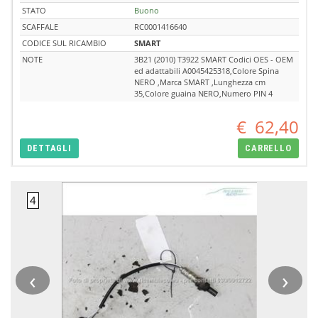
STATO
Buono
SCAFFALE
RC0001416640
CODICE SUL RICAMBIO
SMART
NOTE
3B21 (2010) T3922 SMART Codici OES - OEM
ed adattabili A0045425318,Colore Spina
NERO ,Marca SMART ,Lunghezza cm
35,Colore guaina NERO,Numero PIN 4
€
62,40
DETTAGLI
CARRELLO
‹
›