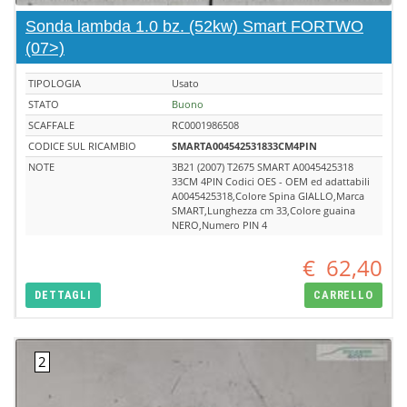
Sonda lambda 1.0 bz. (52kw) Smart FORTWO
(07>)
TIPOLOGIA
Usato
STATO
Buono
SCAFFALE
RC0001986508
CODICE SUL RICAMBIO
SMARTA004542531833CM4PIN
NOTE
3B21 (2007) T2675 SMART A0045425318
33CM 4PIN Codici OES - OEM ed adattabili
A0045425318,Colore Spina GIALLO,Marca
SMART,Lunghezza cm 33,Colore guaina
NERO,Numero PIN 4
€
62,40
DETTAGLI
CARRELLO