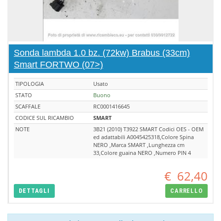
Sonda lambda 1.0 bz. (72kw) Brabus (33cm)
Smart FORTWO (07>)
TIPOLOGIA
Usato
STATO
Buono
SCAFFALE
RC0001416645
CODICE SUL RICAMBIO
SMART
NOTE
3B21 (2010) T3922 SMART Codici OES - OEM
ed adattabili A0045425318,Colore Spina
NERO ,Marca SMART ,Lunghezza cm
33,Colore guaina NERO ,Numero PIN 4
€
62,40
DETTAGLI
CARRELLO