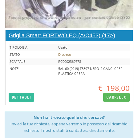
Griglia Smart FORTWO EQ (A/C453) (17>)
TIPOLOGIA
Usato
STATO
Discreto
SCAFFALE
RC0002369778
NOTE
5AL 60 (2019) T3897 NERO-2 GANCI CREPI -
PLASTICA CREPA
€
198,00
DETTAGLI
CARRELLO
Non hai trovato quello che cercavi?
Inviaci la tua richiesta, appena verremo in possesso del ricambio
richiesto il nostro staff ti contatterà direttamente.