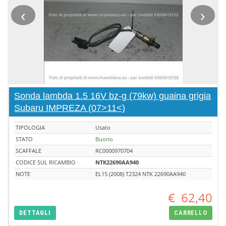
‹
›
Sonda lambda 1.5 16V bz-g (79kw) guaina grigia
Subaru IMPREZA (07>11<)
TIPOLOGIA
Usato
STATO
Buono
SCAFFALE
RC0000970704
CODICE SUL RICAMBIO
NTK22690AA940
NOTE
EL15 (2008) T2324 NTK 22690AA940
€
62,40
DETTAGLI
CARRELLO