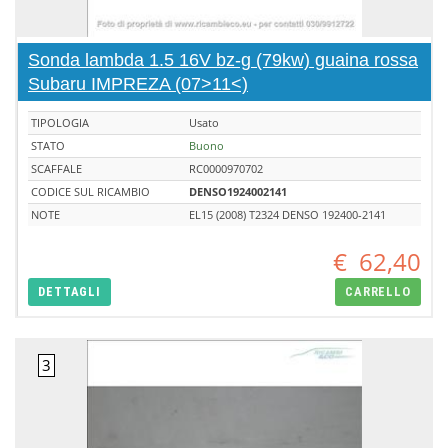
Sonda lambda 1.5 16V bz-g (79kw) guaina rossa
Subaru IMPREZA (07>11<)
TIPOLOGIA
Usato
STATO
Buono
SCAFFALE
RC0000970702
CODICE SUL RICAMBIO
DENSO1924002141
NOTE
EL15 (2008) T2324 DENSO 192400-2141
€
62,40
DETTAGLI
CARRELLO