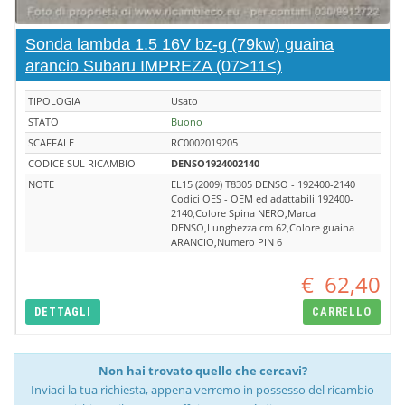
Sonda lambda 1.5 16V bz-g (79kw) guaina
arancio Subaru IMPREZA (07>11<)
TIPOLOGIA
Usato
STATO
Buono
SCAFFALE
RC0002019205
CODICE SUL RICAMBIO
DENSO1924002140
NOTE
EL15 (2009) T8305 DENSO - 192400-2140
Codici OES - OEM ed adattabili 192400-
2140,Colore Spina NERO,Marca
DENSO,Lunghezza cm 62,Colore guaina
ARANCIO,Numero PIN 6
€
62,40
DETTAGLI
CARRELLO
Non hai trovato quello che cercavi?
Inviaci la tua richiesta, appena verremo in possesso del ricambio