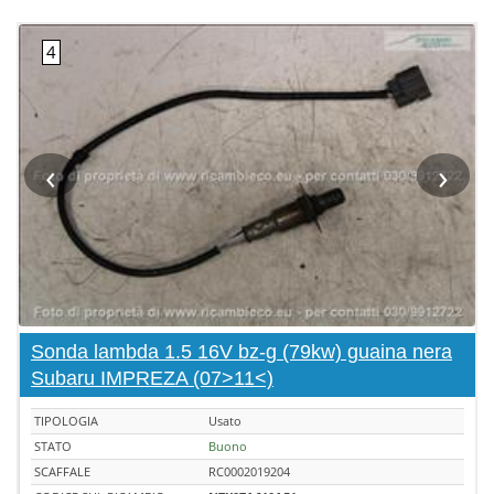
‹
›
Sonda lambda 1.5 16V bz-g (79kw) guaina nera
Subaru IMPREZA (07>11<)
TIPOLOGIA
Usato
STATO
Buono
SCAFFALE
RC0002019204