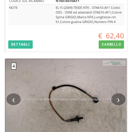
CODICE SUL RICAMBIO
NTK07A610AF1
NOTE
EL15 (2009) T8305 NTK - 07A610-AF1 Codici
OES - OEM ed adattabili 07A610-AF1,Colore
Spina GRIGIO,Marca NTK,Lunghezza cm
61,Colore guaina GRIGIO,Numero PIN 4
€
62,40
DETTAGLI
CARRELLO
‹
›