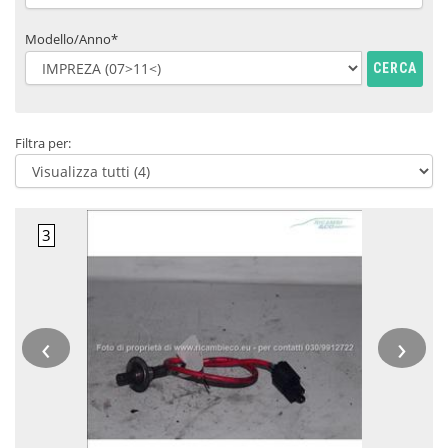
Modello/Anno*
CERCA
Filtra per:
‹
›