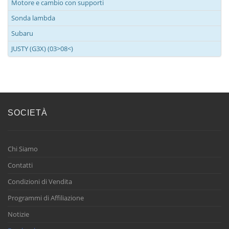
Motore e cambio con supporti
Sonda lambda
Subaru
JUSTY (G3X) (03>08<)
SOCIETÀ
Chi Siamo
Contatti
Condizioni di Vendita
Programmi di Affiliazione
Notizie