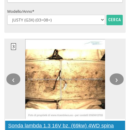
Modello/Anno*
CERCA
‹
›
Sonda lambda 1.3 16V bz. (69kw) 4WD spina