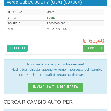
verde Subaru JUSTY (G3X) (03>08<)
TIPOLOGIA
Usato
STATO
Buono
SCAFFALE
RC0000634086
NOTE
M13A (2003) T8216
€
62,40
DETTAGLI
CARRELLO
Non hai trovato quello che cercavi?
Inviaci la tua richiesta, appena verremo in possesso del ricambio
richiesto il nostro staff ti contatterà direttamente.
INVIACI LA TUA RICHIESTA
CERCA RICAMBIO AUTO PER