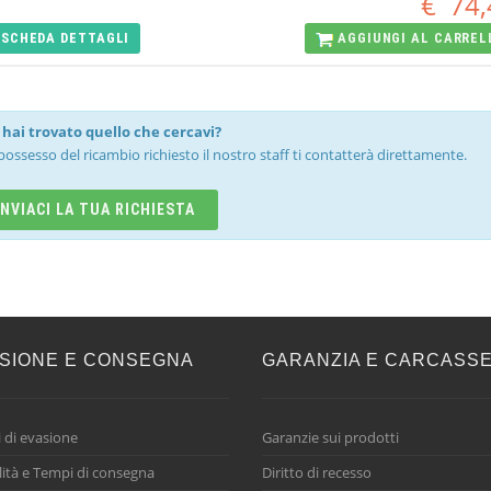
€
74,
SCHEDA
DETTAGLI
AGGIUNGI AL
CARREL
hai trovato quello che cercavi?
possesso del ricambio richiesto il nostro staff ti contatterà direttamente.
INVIACI LA TUA RICHIESTA
SIONE E CONSEGNA
GARANZIA E CARCASS
 di evasione
Garanzie sui prodotti
ità e Tempi di consegna
Diritto di recesso