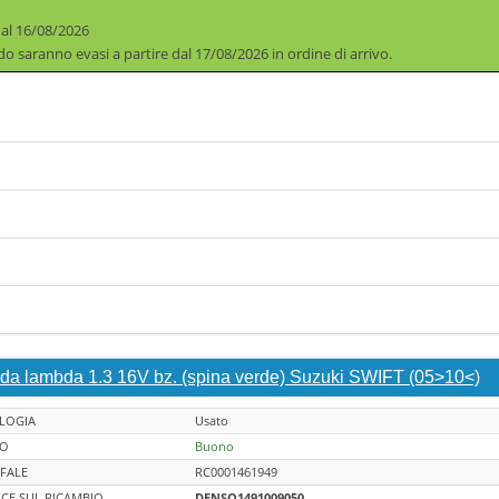
 al 16/08/2026
iodo saranno evasi a partire dal 17/08/2026 in ordine di arrivo.
da lambda 1.3 16V bz. (spina verde) Suzuki SWIFT (05>10<)
LOGIA
Usato
TO
Buono
FALE
RC0001461949
CE SUL RICAMBIO
DENSO1491009050