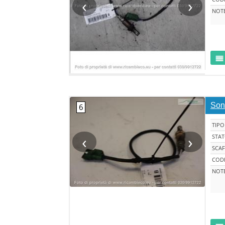
‹
›
NOT
Son
TIPO
‹
›
STA
SCAF
CODI
NOT