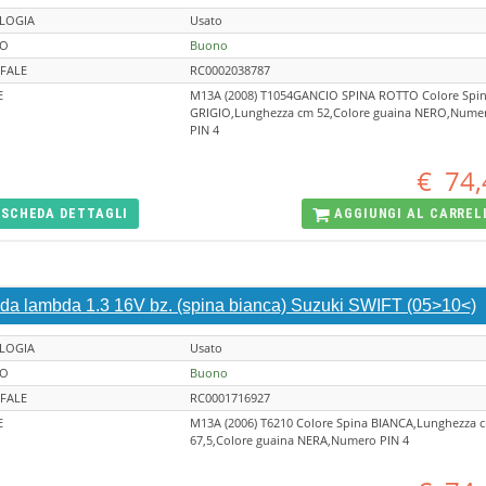
LOGIA
Usato
TO
Buono
FALE
RC0002038787
E
M13A (2008) T1054GANCIO SPINA ROTTO Colore Spi
GRIGIO,Lunghezza cm 52,Colore guaina NERO,Nume
PIN 4
€
74,
SCHEDA
DETTAGLI
AGGIUNGI AL
CARREL
da lambda 1.3 16V bz. (spina bianca) Suzuki SWIFT (05>10<)
LOGIA
Usato
TO
Buono
FALE
RC0001716927
E
M13A (2006) T6210 Colore Spina BIANCA,Lunghezza 
67,5,Colore guaina NERA,Numero PIN 4