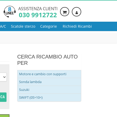
ASSISTENZA CLIENTI
030 9912722
 A/C
Scatole sterzo
Categorie
Richiedi Ricambi
CERCA RICAMBIO AUTO
PER
Motore e cambio con supporti
Sonda lambda
Suzuki
RCA
SWIFT (05>10<)