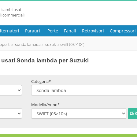
ricambi usati
li commerciali
lternatori
Paraurti
Porte
Fanali
Retrovisori
Compressori
pporti
sonda lambda
suzuki
swift (05>10<)
 usati Sonda lambda per Suzuki
Categoria*
Modello/Anno*
CE