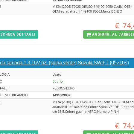
E
M13A (2006) T2028 DENSO 149100-9050 Codici OES -
OEM ed adattabili 149100-9050,Marca DENSO
€
74,
SCHEDA
DETTAGLI
AGGIUNGI AL
CARREL
da lambda 1.3 16V bz. (spina verde) Suzuki SWIFT (05>10<)
LOGIA
Usato
TO
Buono
FALE
RC0002913346
CE SUL RICAMBIO
1491009032
E
M13A (2010) T5763 149100-9032 Codici OES - OEM ed
adattabili 149100-9032,Colore Spina VERDE,Lunghez
cm 63,5,Colore guaina NERO,Numero PIN 4
€
74,