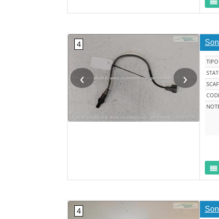
Son
TIPO
‹
›
STA
SCAF
CODI
NOT
Son