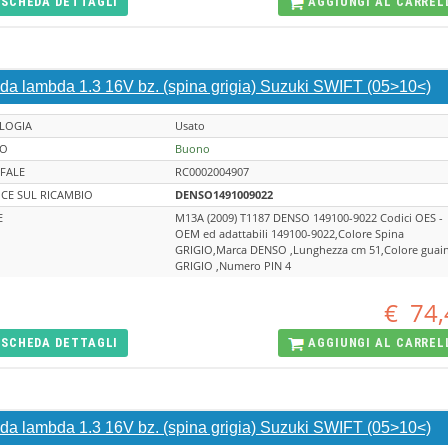
SCHEDA
DETTAGLI
AGGIUNGI AL
CARREL
da lambda 1.3 16V bz. (spina grigia) Suzuki SWIFT (05>10<)
LOGIA
Usato
TO
Buono
FALE
RC0002004907
CE SUL RICAMBIO
DENSO1491009022
E
M13A (2009) T1187 DENSO 149100-9022 Codici OES -
OEM ed adattabili 149100-9022,Colore Spina
GRIGIO,Marca DENSO ,Lunghezza cm 51,Colore guai
GRIGIO ,Numero PIN 4
€
74,
SCHEDA
DETTAGLI
AGGIUNGI AL
CARREL
da lambda 1.3 16V bz. (spina grigia) Suzuki SWIFT (05>10<)