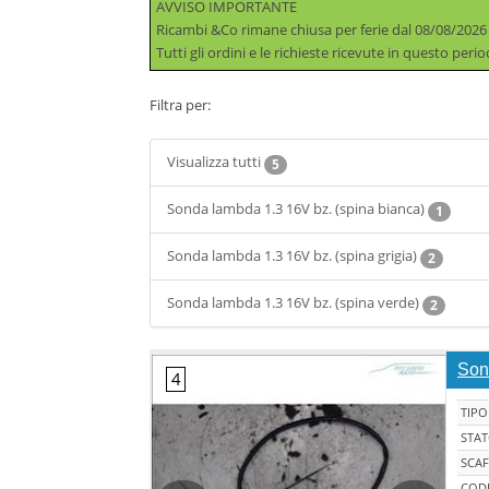
AVVISO IMPORTANTE
Ricambi &Co rimane chiusa per ferie dal 08/08/2026
Tutti gli ordini e le richieste ricevute in questo per
Filtra per:
Visualizza tutti
5
Sonda lambda 1.3 16V bz. (spina bianca)
1
Sonda lambda 1.3 16V bz. (spina grigia)
2
Sonda lambda 1.3 16V bz. (spina verde)
2
Son
TIPO
STA
SCAF
CODI