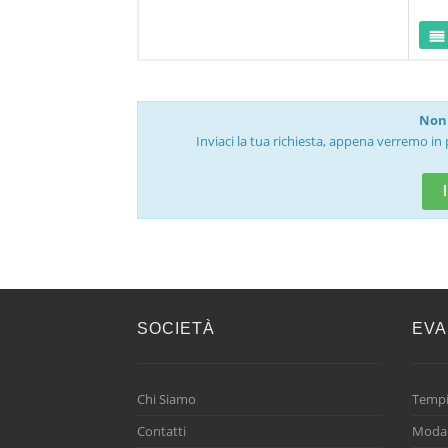
Non 
Inviaci la tua richiesta, appena verremo in 
SOCIETÀ
EVA
Chi Siamo
Tempi
Contatti
Modal