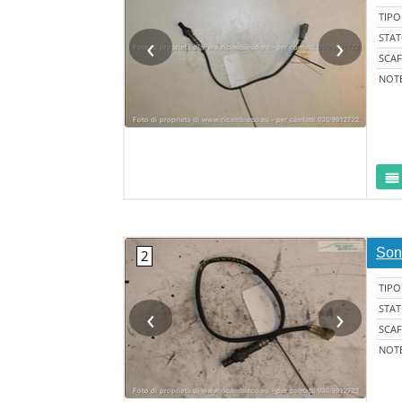
TIPO
‹
›
STA
SCAF
NOT
Son
TIPO
‹
›
STA
SCAF
NOT