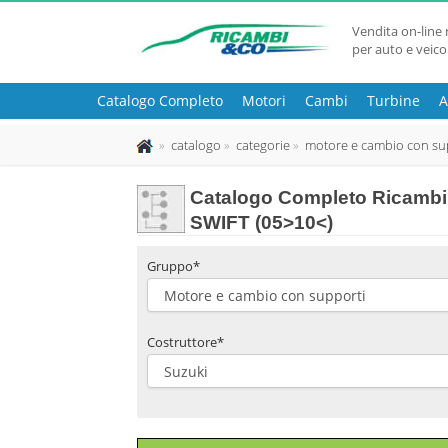
Vendita on-line 
per auto e veico
Catalogo Completo
Motori
Cambi
Turbine
A
catalogo
categorie
motore e cambio con su
Catalogo Completo Ricambi
SWIFT (05>10<)
Gruppo*
Costruttore*