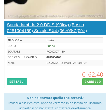
Sonda lambda 2.0 DDIS (99kw) (Bosch
0281004169) Suzuki SX4 (06>09<)(09>)
TIPOLOGIA
Usato
STATO
Buono
SCAFFALE
RC0003074110
CODICE SUL RICAMBIO
0281004169
NOTE
D20AA (2010) T9904 0281004169
€
62,40
DETTAGLI
CARRELLO
Non hai trovato quello che cercavi?
Inviaci la tua richiesta, appena verremo in possesso del ricambio
richiesto il nostro staff ti contatterà direttamente.