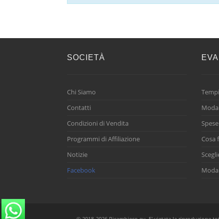
SOCIETÀ
EVA
Chi Siamo
Tempi
Contatti
Modal
Condizioni di Vendita
Spese
Programmi di Affiliazione
Cosa f
Notizie
Scegli
Facebook
Modal
© 2018-2026 Ricambieco.eu. E' vietata la riproduzione total