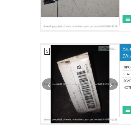
Son
(Vis
TIPO
STA
‹
›
SCAF
NOT