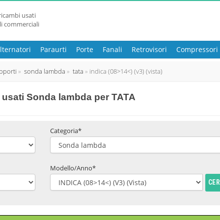
ricambi usati
li commerciali
lternatori
Paraurti
Porte
Fanali
Retrovisori
Compressori
pporti
sonda lambda
tata
indica (08>14<) (v3) (vista)
 usati Sonda lambda per TATA
Categoria*
Modello/Anno*
CE