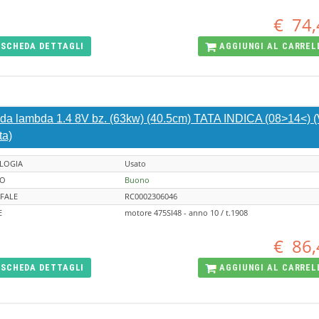
€
74,
SCHEDA
DETTAGLI
AGGIUNGI AL
CARREL
da lambda 1.4 8V bz. (63kw) (40.5cm) TATA INDICA (08>14<) (
ta)
LOGIA
Usato
TO
Buono
FALE
RC0002306046
E
motore 475SI48 - anno 10 / t.1908
€
86,
SCHEDA
DETTAGLI
AGGIUNGI AL
CARREL