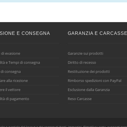
SIONE E CONSEGNA
GARANZIA E CARCASS
 di evasione
Garanzie sui prodotti
ità e Tempi di consegna
Diritto di recesso
 di consegna
Restituzione dei prodotti
are alla ricezione
Rimborso spedizioni con PayPal
ere il vettore
Esclusione dalla Garanzia
ità di pagamento
Reso Carcasse
e o parziale del layout e dei contenuti (testi, immagini, filmati) su carta, supporti tecn