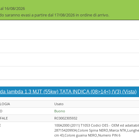
 al 16/08/2026
iodo saranno evasi a partire dal 17/08/2026 in ordine di arrivo.
da lambda 1.3 MJT (55kw) TATA INDICA (08>14<) (V3) (Vista)
LOGIA
Usato
TO
Buono
FALE
RC0002305932
E
100A2000 (2011) T1053 Codici OES - OEM ed adattabil
287154209934,Colore Spina NERO,Marca NTK,Lunghe
cm 43,Colore guaina NERO,Numero PIN 6