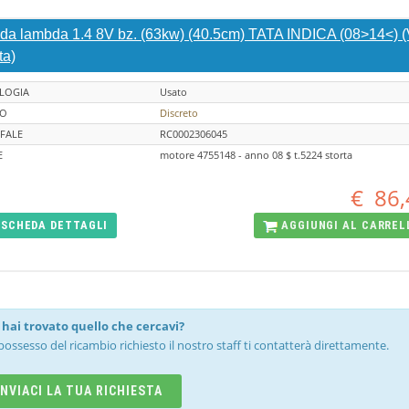
da lambda 1.4 8V bz. (63kw) (40.5cm) TATA INDICA (08>14<) (
ta)
LOGIA
Usato
TO
Discreto
FALE
RC0002306045
E
motore 4755148 - anno 08 $ t.5224 storta
€
86,
SCHEDA
DETTAGLI
AGGIUNGI AL
CARREL
hai trovato quello che cercavi?
possesso del ricambio richiesto il nostro staff ti contatterà direttamente.
INVIACI LA TUA RICHIESTA