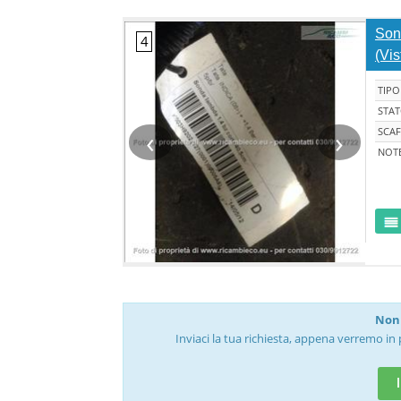
Son
(Vis
TIPO
STA
‹
›
SCAF
NOT
Non 
Inviaci la tua richiesta, appena verremo in 