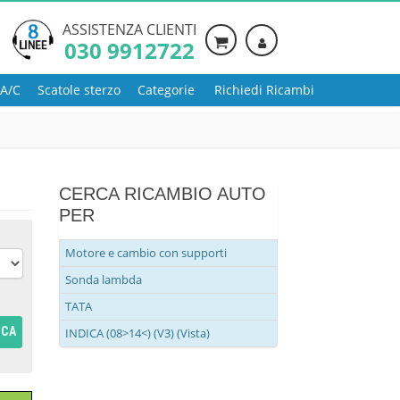
ASSISTENZA CLIENTI
030 9912722
 A/C
Scatole sterzo
Categorie
Richiedi Ricambi
CERCA RICAMBIO AUTO
PER
Motore e cambio con supporti
Sonda lambda
TATA
RCA
INDICA (08>14<) (V3) (Vista)