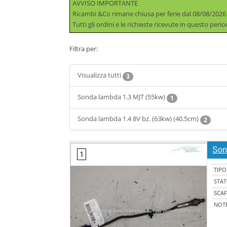
AVVISO IMPORTANTE
Ricambi &Co rimane chiusa per ferie dal 08/08/2026
Tutti gli ordini e le richieste ricevute in questo per
Filtra per:
Visualizza tutti
3
Sonda lambda 1.3 MJT (55kw)
1
Sonda lambda 1.4 8V bz. (63kw) (40.5cm)
2
Son
TIPO
STA
SCAF
NOT