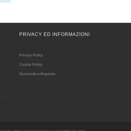
E
PRIVACY ED INFORMAZIONI
Privacy Policy
Cookie Policy
Domande e Risposte
ologici e altro per ricavarne lucro, o per distribuirlo come