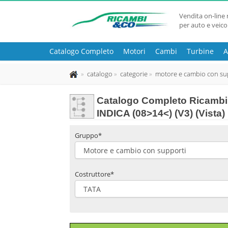
Vendita on-line 
per auto e veico
Catalogo Completo
Motori
Cambi
Turbine
A
catalogo
categorie
motore e cambio con su
Catalogo Completo Ricambi
INDICA (08>14<) (V3) (Vista)
Gruppo*
Costruttore*