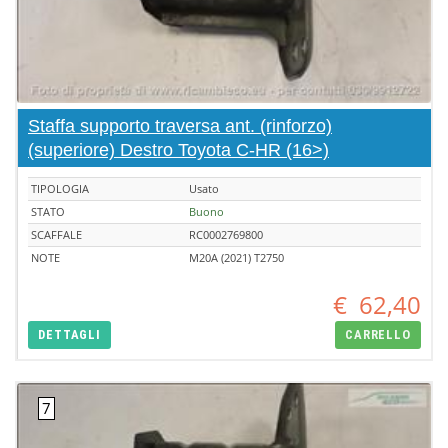
Staffa supporto traversa ant. (rinforzo)
(superiore) Destro Toyota C-HR (16>)
TIPOLOGIA
Usato
STATO
Buono
SCAFFALE
RC0002769800
NOTE
M20A (2021) T2750
€
62,40
DETTAGLI
CARRELLO