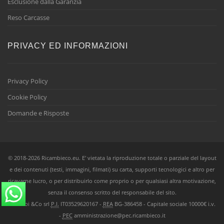
Esclusione dalla Garanzia
Reso Carcasse
PRIVACY ED INFORMAZIONI
Privacy Policy
Cookie Policy
Domande e Risposte
© 2018-2026 Ricambieco.eu. E' vietata la riproduzione totale o parziale del layout
e dei contenuti (testi, immagini, filmati) su carta, supporti tecnologici e altro per
ricavarne lucro, o per distribuirlo come proprio o per qualsiasi altra motivazione,
senza il consenso scritto del responsabile del sito.
Ricambi &Co srl
P.I.
IT03529620167 -
REA
BG-386458 - Capitale sociale 10000€ i.v.
-
PEC
amministrazione@pec.ricambieco.it