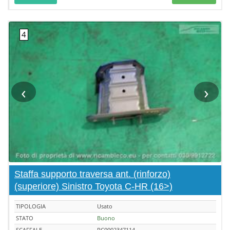
‹
›
Staffa supporto traversa ant. (rinforzo)
(superiore) Sinistro Toyota C-HR (16>)
TIPOLOGIA
Usato
STATO
Buono
SCAFFALE
RC0002347114