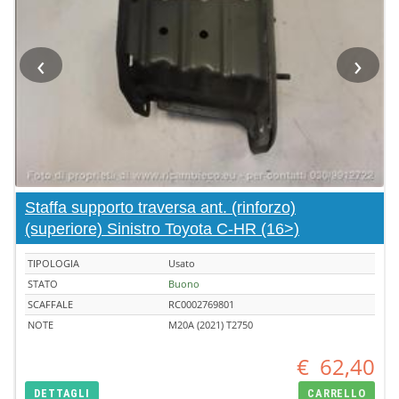
‹
›
Staffa supporto traversa ant. (rinforzo)
(superiore) Sinistro Toyota C-HR (16>)
TIPOLOGIA
Usato
STATO
Buono
SCAFFALE
RC0002769801
NOTE
M20A (2021) T2750
€
62,40
DETTAGLI
CARRELLO