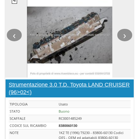
‹
›
Strumentazione 3.0 T.D. Toyota LAND CRUISER
(96>02<)
TIPOLOGIA
Usato
STATO
Buono
SCAFFALE
RC0001485249
CODICE SUL RICAMBIO
8380060130
NOTE
1KZ TE (1996) T9230 - 83800-60130 Codici
OES - OEM ed adattabili 83800-60130