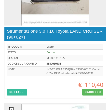
Strumentazione 3.0 T.D. Toyota LAND CRUISER
(96>02<)
TIPOLOGIA
Usato
STATO
Buono
SCAFFALE
RC0001410155
CODICE SUL RICAMBIO
8380060131
NOTE
1KZ-TE 4X4 T.2259(98) - 83800-60131 Codici
OES - OEM ed adattabili 83800-60131
€
110,40
DETTAGLI
CARRELLO