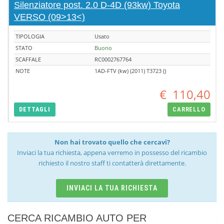
Silenziatore post. 2.0 D-4D (93kw) Toyota
VERSO (09>13<)
TIPOLOGIA
Usato
STATO
Buono
SCAFFALE
RC0002767764
NOTE
1AD-FTV (kw) (2011) T3723 ()
€
110,40
DETTAGLI
CARRELLO
Non hai trovato quello che cercavi?
Inviaci la tua richiesta, appena verremo in possesso del ricambio
richiesto il nostro staff ti contatterà direttamente.
INVIACI LA TUA RICHIESTA
CERCA RICAMBIO AUTO PER