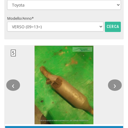
Modello/Anno*
CERCA
‹
›