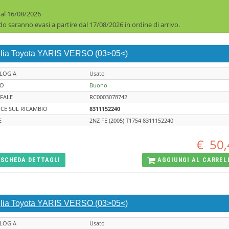
 al 16/08/2026
iodo saranno evasi a partire dal 17/08/2026 in ordine di arrivo.
glia Toyota YARIS VERSO (03>05<)
LOGIA
Usato
TO
Buono
FALE
RC0003078742
CE SUL RICAMBIO
8311152240
E
2NZ FE (2005) T1754 8311152240
€
50,
SCHEDA
DETTAGLI
AGGIUNGI AL
CARREL
glia Toyota YARIS VERSO (03>05<)
LOGIA
Usato