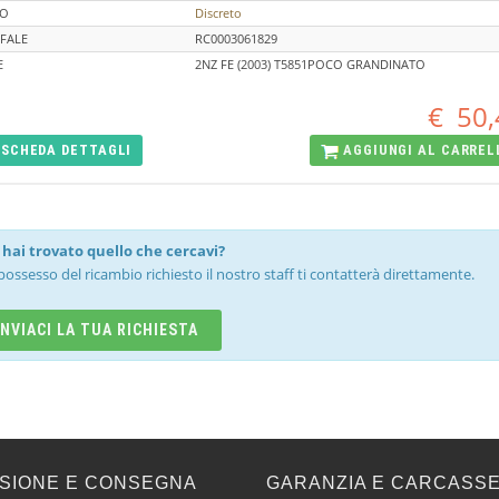
TO
Discreto
FALE
RC0003061829
E
2NZ FE (2003) T5851POCO GRANDINATO
€
50,
SCHEDA
DETTAGLI
AGGIUNGI AL
CARREL
hai trovato quello che cercavi?
possesso del ricambio richiesto il nostro staff ti contatterà direttamente.
INVIACI LA TUA RICHIESTA
SIONE E CONSEGNA
GARANZIA E CARCASS