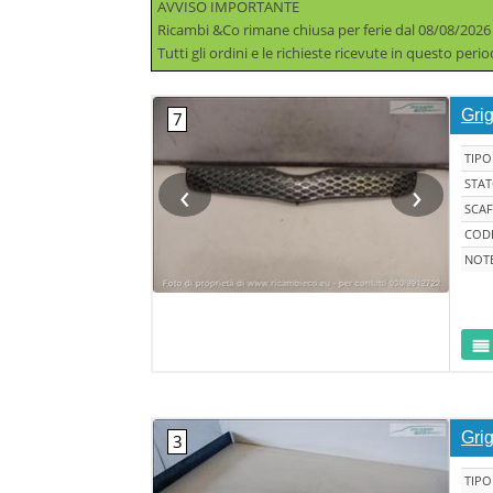
AVVISO IMPORTANTE
Ricambi &Co rimane chiusa per ferie dal 08/08/2026
Tutti gli ordini e le richieste ricevute in questo per
Gri
TIPO
‹
›
STA
SCAF
CODI
NOT
Gri
TIPO