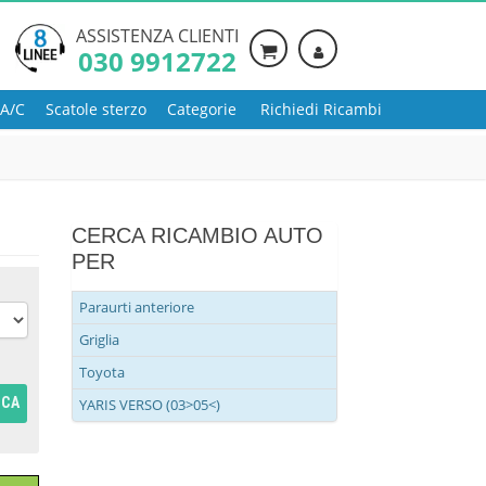
ASSISTENZA CLIENTI
030 9912722
 A/C
Scatole sterzo
Categorie
Richiedi Ricambi
CERCA RICAMBIO AUTO
PER
Paraurti anteriore
Griglia
Toyota
RCA
YARIS VERSO (03>05<)