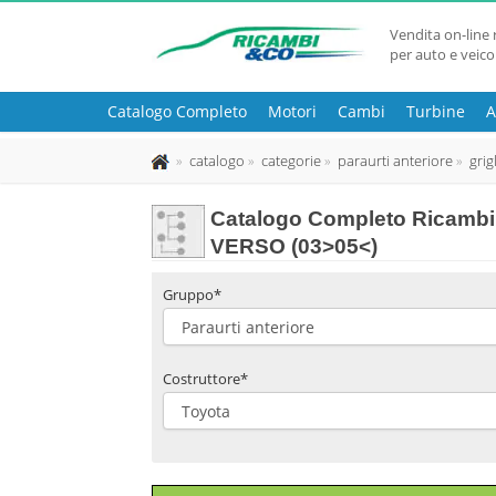
Vendita on-line 
per auto e veico
Catalogo Completo
Motori
Cambi
Turbine
A
catalogo
categorie
paraurti anteriore
grig
Catalogo Completo Ricambi 
VERSO (03>05<)
Gruppo*
Costruttore*