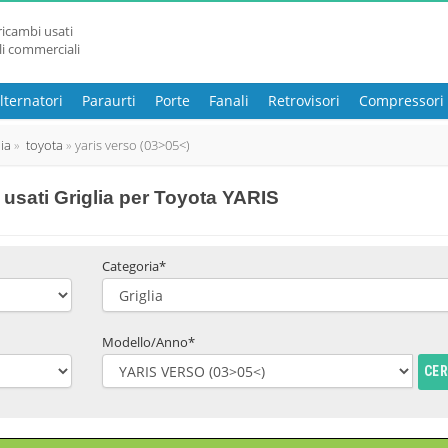
ricambi usati
li commerciali
lternatori
Paraurti
Porte
Fanali
Retrovisori
Compressori
lia
toyota
yaris verso (03>05<)
usati Griglia per Toyota YARIS
Categoria*
Modello/Anno*
CE