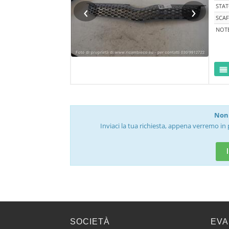
‹
›
STA
SCAF
NOT
Non 
Inviaci la tua richiesta, appena verremo in 
SOCIETÀ
EVA