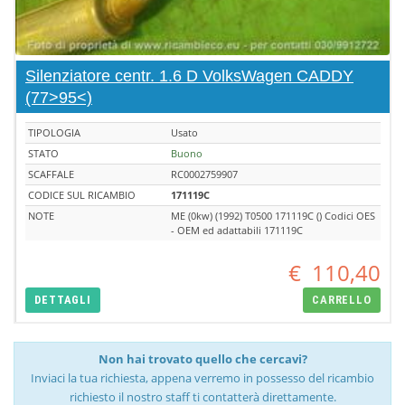
Silenziatore centr. 1.6 D VolksWagen CADDY
(77>95<)
TIPOLOGIA
Usato
STATO
Buono
SCAFFALE
RC0002759907
CODICE SUL RICAMBIO
171119C
NOTE
ME (0kw) (1992) T0500 171119C () Codici OES
- OEM ed adattabili 171119C
€
110,40
DETTAGLI
CARRELLO
Non hai trovato quello che cercavi?
Inviaci la tua richiesta, appena verremo in possesso del ricambio
richiesto il nostro staff ti contatterà direttamente.