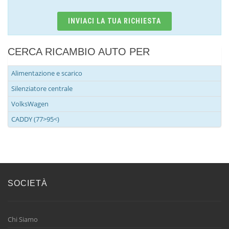
INVIACI LA TUA RICHIESTA
CERCA RICAMBIO AUTO PER
Alimentazione e scarico
Silenziatore centrale
VolksWagen
CADDY (77>95<)
SOCIETÀ
Chi Siamo