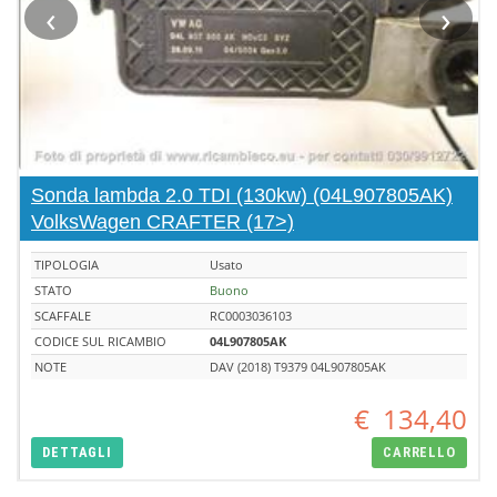
‹
›
Sonda lambda 2.0 TDI (130kw) (04L907805AK)
VolksWagen CRAFTER (17>)
TIPOLOGIA
Usato
STATO
Buono
SCAFFALE
RC0003036103
CODICE SUL RICAMBIO
04L907805AK
NOTE
DAV (2018) T9379 04L907805AK
€
134,40
DETTAGLI
CARRELLO