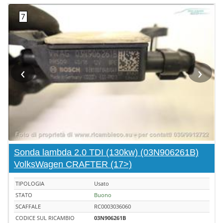
‹
›
Sonda lambda 2.0 TDI (130kw) (03N906261B)
VolksWagen CRAFTER (17>)
TIPOLOGIA
Usato
STATO
Buono
SCAFFALE
RC0003036060
CODICE SUL RICAMBIO
03N906261B