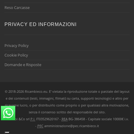
Reso Carcasse
PRIVACY ED INFORMAZIONI
Privacy Policy
Cookie Policy
Domande e Risposte
© 2018-2026 Ricambieco.eu. E' vietata la riproduzione totale o parziale del layout
e dei contenuti (testi, immagini, filmati) su carta, supporti tecnologici e altro per
ricavarne lucro, o per distribuirlo come proprio o per qualsiasi altra motivazione,
senza il consenso scritto del responsabile del sito.
Ricambi &Co srl
P.I.
IT03529620167 -
REA
BG-386458 - Capitale sociale 10000€ i.v.
-
PEC
amministrazione@pec.ricambieco.it