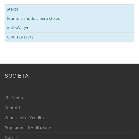
Sterzo
Giunto a snodo albero sterzo
VolksWagen
CRAFTER (17>)
SOCIETÀ
Chi Siamo
Contatti
Condizioni di Vendita
Programmi di Affiliazione
Notizie