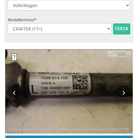
Modello/Anno*
CERCA
‹
›