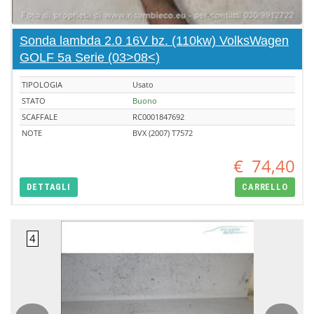
Sonda lambda 2.0 16V bz. (110kw) VolksWagen
GOLF 5a Serie (03>08<)
TIPOLOGIA
Usato
STATO
Buono
SCAFFALE
RC0001847692
NOTE
BVX (2007) T7572
€
74,40
DETTAGLI
CARRELLO