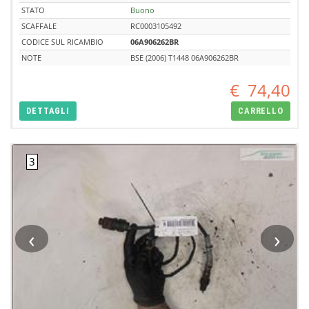
STATO
Buono
SCAFFALE
RC0003105492
CODICE SUL RICAMBIO
06A906262BR
NOTE
BSE (2006) T1448 06A906262BR
€
74,40
DETTAGLI
CARRELLO
‹
›