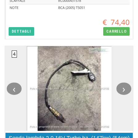
SCAFFALE
RC0000431578
NOTE
BCA (2005) T5051
€
74,40
DETTAGLI
CARRELLO
‹
›