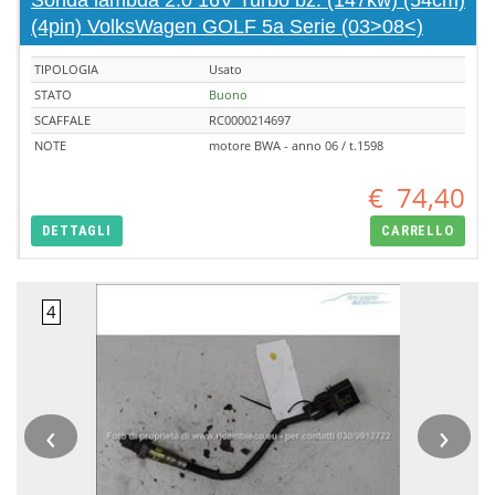
Sonda lambda 2.0 16V Turbo bz. (147kw) (54cm)
(4pin) VolksWagen GOLF 5a Serie (03>08<)
TIPOLOGIA
Usato
STATO
Buono
SCAFFALE
RC0000214697
NOTE
motore BWA - anno 06 / t.1598
€
74,40
DETTAGLI
CARRELLO
‹
›