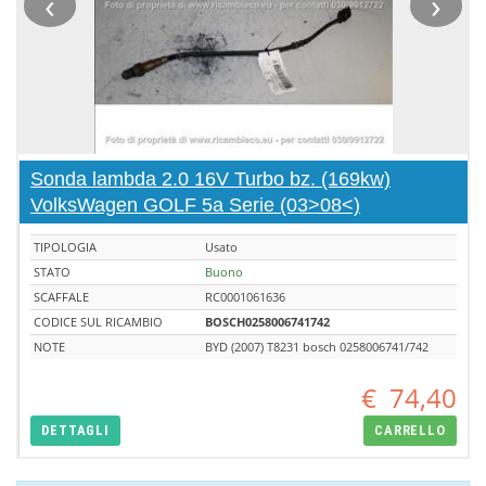
‹
›
Sonda lambda 2.0 16V Turbo bz. (169kw)
VolksWagen GOLF 5a Serie (03>08<)
TIPOLOGIA
Usato
STATO
Buono
SCAFFALE
RC0001061636
CODICE SUL RICAMBIO
BOSCH0258006741742
NOTE
BYD (2007) T8231 bosch 0258006741/742
€
74,40
DETTAGLI
CARRELLO