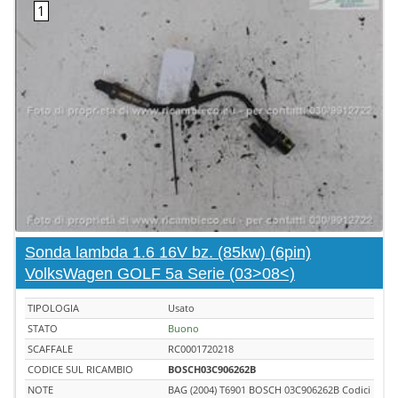
Sonda lambda 1.6 16V bz. (85kw) (6pin)
VolksWagen GOLF 5a Serie (03>08<)
TIPOLOGIA
Usato
STATO
Buono
SCAFFALE
RC0001720218
CODICE SUL RICAMBIO
BOSCH03C906262B
NOTE
BAG (2004) T6901 BOSCH 03C906262B Codici