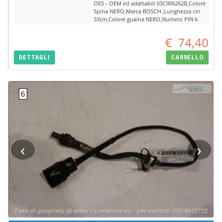
OES - OEM ed adattabili 03C906262B,Colore
Spina NERO,Marca BOSCH ,Lunghezza cm
33cm,Colore guaina NERO,Numero PIN 6
€
74,40
DETTAGLI
CARRELLO
‹
›