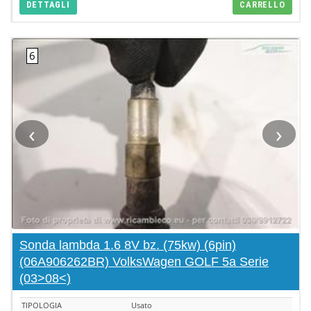
DETTAGLI
CARRELLO
‹
›
Sonda lambda 1.6 8V bz. (75kw) (6pin)
(06A906262BR) VolksWagen GOLF 5a Serie
(03>08<)
TIPOLOGIA
Usato