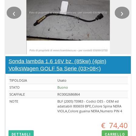
‹
›
Sonda lambda 1.6 16V bz. (85kw) (4pin)
VolksWagen GOLF 5a Serie (03>08<)
TIPOLOGIA
Usato
STATO
Buono
SCAFFALE
RC0002686864
NOTE
BLF (2005) T0983 - Codici OES - OEM ed
adattabili 800659 BPE,Colore Spina NERA
VIOLA,Colore guaina NERA,Numero PIN 4
€
74,40
DETTAGLI
CARRELLO