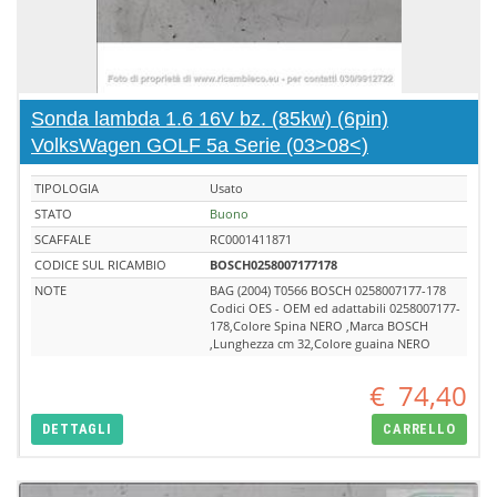
Sonda lambda 1.6 16V bz. (85kw) (6pin)
VolksWagen GOLF 5a Serie (03>08<)
TIPOLOGIA
Usato
STATO
Buono
SCAFFALE
RC0001411871
CODICE SUL RICAMBIO
BOSCH0258007177178
NOTE
BAG (2004) T0566 BOSCH 0258007177-178
Codici OES - OEM ed adattabili 0258007177-
178,Colore Spina NERO ,Marca BOSCH
,Lunghezza cm 32,Colore guaina NERO
€
74,40
DETTAGLI
CARRELLO