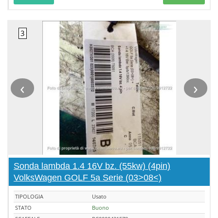
‹
›
Sonda lambda 1.4 16V bz. (55kw) (4pin)
VolksWagen GOLF 5a Serie (03>08<)
TIPOLOGIA
Usato
STATO
Buono