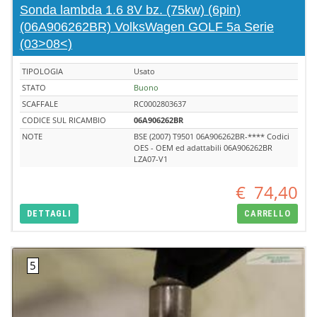
Sonda lambda 1.6 8V bz. (75kw) (6pin)
(06A906262BR) VolksWagen GOLF 5a Serie
(03>08<)
TIPOLOGIA
Usato
STATO
Buono
SCAFFALE
RC0002803637
CODICE SUL RICAMBIO
06A906262BR
NOTE
BSE (2007) T9501 06A906262BR-**** Codici
OES - OEM ed adattabili 06A906262BR
LZA07-V1
€
74,40
DETTAGLI
CARRELLO