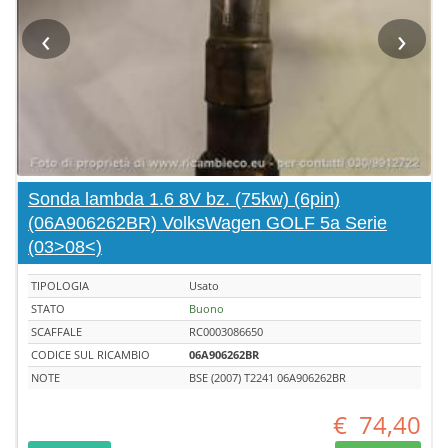
‹
›
Sonda lambda 1.6 8V bz. (75kw) (6pin)
(06A906262BR) VolksWagen GOLF 5a Serie
(03>08<)
TIPOLOGIA
Usato
STATO
Buono
SCAFFALE
RC0003086650
CODICE SUL RICAMBIO
06A906262BR
NOTE
BSE (2007) T2241 06A906262BR
€
74,40