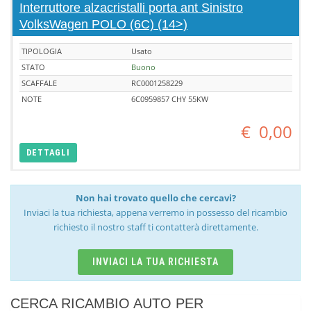
Interruttore alzacristalli porta ant Sinistro
VolksWagen POLO (6C) (14>)
TIPOLOGIA
Usato
STATO
Buono
SCAFFALE
RC0001258229
NOTE
6C0959857 CHY 55KW
€
0,00
DETTAGLI
Non hai trovato quello che cercavi?
Inviaci la tua richiesta, appena verremo in possesso del ricambio
richiesto il nostro staff ti contatterà direttamente.
INVIACI LA TUA RICHIESTA
CERCA RICAMBIO AUTO PER