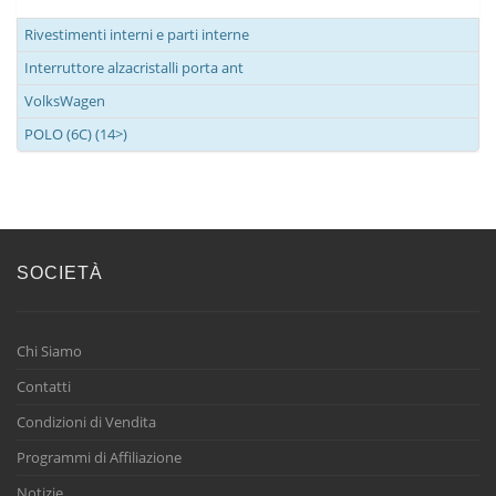
Rivestimenti interni e parti interne
Interruttore alzacristalli porta ant
VolksWagen
POLO (6C) (14>)
SOCIETÀ
Chi Siamo
Contatti
Condizioni di Vendita
Programmi di Affiliazione
Notizie