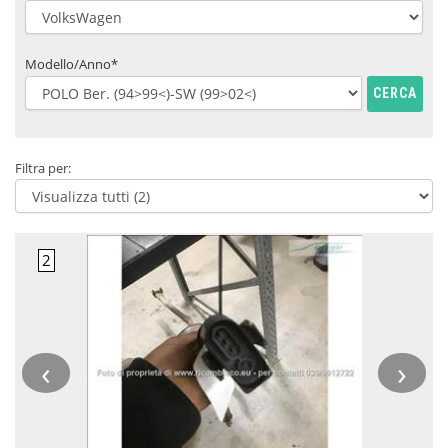
Modello/Anno*
CERCA
Filtra per:
‹
›