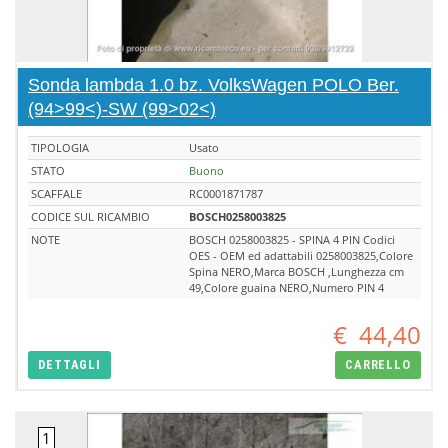
Sonda lambda 1.0 bz. VolksWagen POLO Ber.
(94>99<)-SW (99>02<)
TIPOLOGIA
Usato
STATO
Buono
SCAFFALE
RC0001871787
CODICE SUL RICAMBIO
BOSCH0258003825
NOTE
BOSCH 0258003825 - SPINA 4 PIN Codici
OES - OEM ed adattabili 0258003825,Colore
Spina NERO,Marca BOSCH ,Lunghezza cm
49,Colore guaina NERO,Numero PIN 4
€
44,40
DETTAGLI
CARRELLO