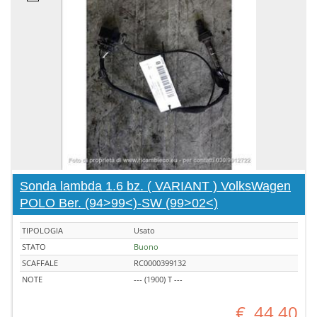
Sonda lambda 1.6 bz. ( VARIANT ) VolksWagen
POLO Ber. (94>99<)-SW (99>02<)
TIPOLOGIA
Usato
STATO
Buono
SCAFFALE
RC0000399132
NOTE
--- (1900) T ---
€
44,40