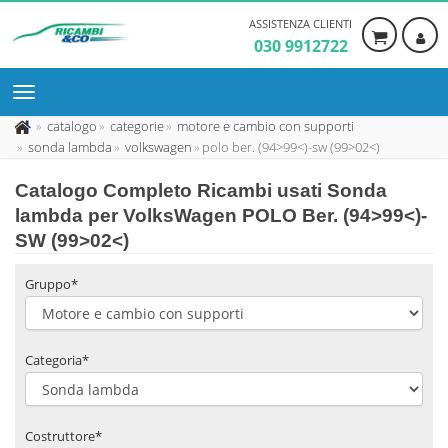
ASSISTENZA CLIENTI
030 9912722
catalogo
categorie
motore e cambio con supporti
sonda lambda
volkswagen
polo ber. (94>99<)-sw (99>02<)
Catalogo Completo Ricambi usati Sonda
lambda per VolksWagen POLO Ber. (94>99<)-
SW (99>02<)
Gruppo*
Categoria*
Costruttore*