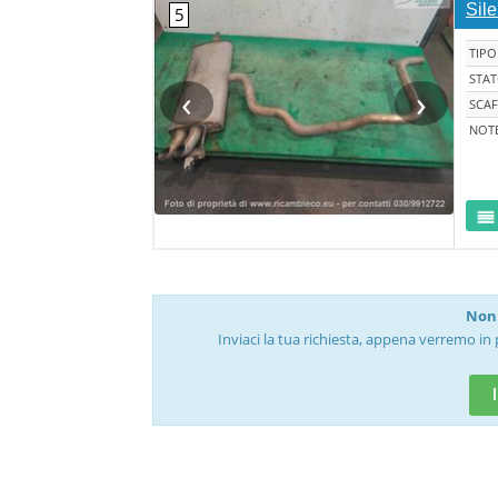
Sil
TIPO
STA
‹
›
SCAF
NOT
Non 
Inviaci la tua richiesta, appena verremo in 