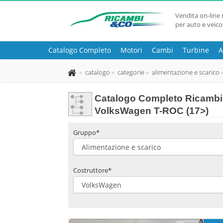
Vendita on-line 
per auto e veico
Catalogo Completo
Motori
Cambi
Turbine
A
catalogo
categorie
alimentazione e scarico
Catalogo Completo Ricambi u
VolksWagen T-ROC (17>)
Gruppo*
Costruttore*