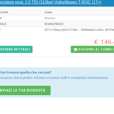
enziatore post. 2.0 TDI (110kw) VolksWagen T-ROC (17>)
LOGIA
Usato
TO
Discreto
FALE
RC0002760325
E
DTT (110kw) (2021) T1936 -- TERMINALE LEGG. BOTT
€
146,
SCHEDA
DETTAGLI
AGGIUNGI AL
CARREL
hai trovato quello che cercavi?
possesso del ricambio richiesto il nostro staff ti contatterà direttamente.
INVIACI LA TUA RICHIESTA