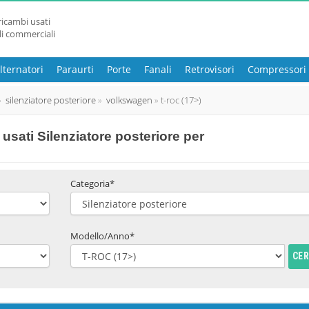
ricambi usati
li commerciali
lternatori
Paraurti
Porte
Fanali
Retrovisori
Compressori
silenziatore posteriore
volkswagen
t-roc (17>)
sati Silenziatore posteriore per
Categoria*
Modello/Anno*
CE