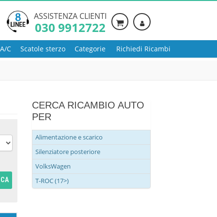
ASSISTENZA CLIENTI
030 9912722
 A/C
Scatole sterzo
Categorie
Richiedi Ricambi
CERCA RICAMBIO AUTO
PER
Alimentazione e scarico
Silenziatore posteriore
VolksWagen
RCA
T-ROC (17>)