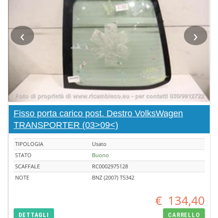
‹
›
Fisso porta carico post. Destro VolksWagen
TRANSPORTER (03>09<)
TIPOLOGIA
Usato
STATO
Buono
SCAFFALE
RC0002975128
NOTE
BNZ (2007) T5342
€
134,40
DETTAGLI
CARRELLO