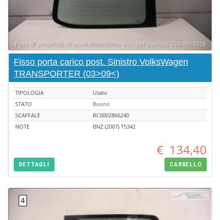
Fisso porta carico post. Sinistro VolksWagen
TRANSPORTER (03>09<)
TIPOLOGIA
Usato
STATO
Buono
SCAFFALE
RC0002866240
NOTE
BNZ (2007) T5342
€
134,40
DETTAGLI
CARRELLO