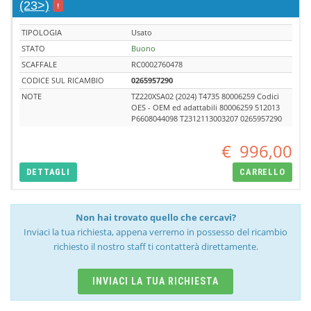
(23>)
!
TIPOLOGIA
Usato
STATO
Buono
SCAFFALE
RC0002760478
CODICE SUL RICAMBIO
0265957290
NOTE
TZ220XSA02 (2024) T4735 80006259 Codici
OES - OEM ed adattabili 80006259 512013
P6608044098 T2312113003207 0265957290
€
996,00
DETTAGLI
CARRELLO
Non hai trovato quello che cercavi?
Inviaci la tua richiesta, appena verremo in possesso del ricambio
richiesto il nostro staff ti contatterà direttamente.
INVIACI LA TUA RICHIESTA