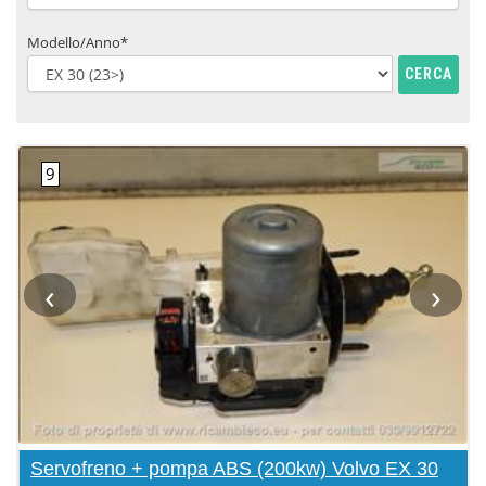
Modello/Anno*
CERCA
‹
›
Servofreno + pompa ABS (200kw) Volvo EX 30