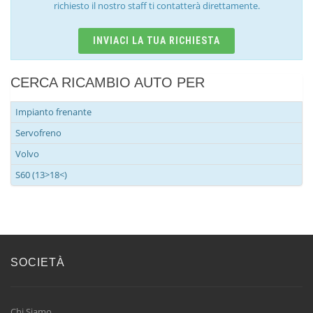
richiesto il nostro staff ti contatterà direttamente.
INVIACI LA TUA RICHIESTA
CERCA RICAMBIO AUTO PER
Impianto frenante
Servofreno
Volvo
S60 (13>18<)
SOCIETÀ
Chi Siamo