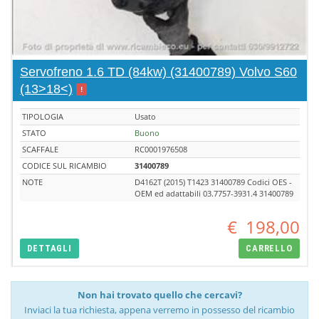
Servofreno 1.6 TD (84kw) (31400789) Volvo S60
(13>18<)
!
TIPOLOGIA
Usato
STATO
Buono
SCAFFALE
RC0001976508
CODICE SUL RICAMBIO
31400789
NOTE
D4162T (2015) T1423 31400789 Codici OES -
OEM ed adattabili 03.7757-3931.4 31400789
€
198,00
DETTAGLI
CARRELLO
Non hai trovato quello che cercavi?
Inviaci la tua richiesta, appena verremo in possesso del ricambio