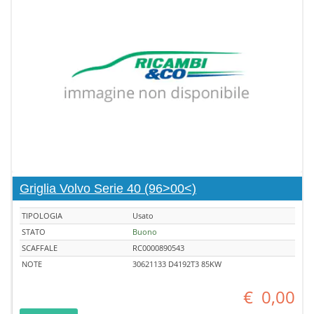
Griglia Volvo Serie 40 (96>00<)
TIPOLOGIA
Usato
STATO
Buono
SCAFFALE
RC0000890543
NOTE
30621133 D4192T3 85KW
€
0,00