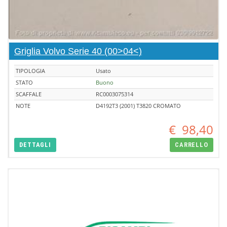
Griglia Volvo Serie 40 (00>04<)
TIPOLOGIA
Usato
STATO
Buono
SCAFFALE
RC0003075314
NOTE
D4192T3 (2001) T3820 CROMATO
€
98,40
DETTAGLI
CARRELLO