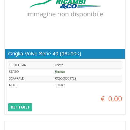
Griglia Volvo Serie 40 (96>00<)
TIPOLOGIA
Usato
STATO
Buono
SCAFFALE
RC0000351729
NOTE
160.09
€
0,00
DETTAGLI