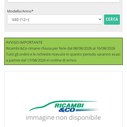
Modello/Anno*
CERCA
AVVISO IMPORTANTE
Ricambi &Co rimane chiusa per ferie dal 08/08/2026 al 16/08/2026
Tutti gli ordini e le richieste ricevute in questo periodo saranno evasi
a partire dal 17/08/2026 in ordine di arrivo.