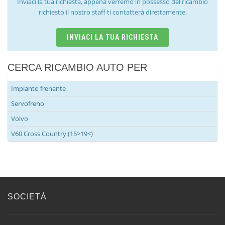
Inviaci la tua richiesta, appena verremo in possesso del ricambio
richiesto il nostro staff ti contatterà direttamente.
INVIACI LA TUA RICHIESTA
CERCA RICAMBIO AUTO PER
Impianto frenante
Servofreno
Volvo
V60 Cross Country (15>19<)
SOCIETÀ