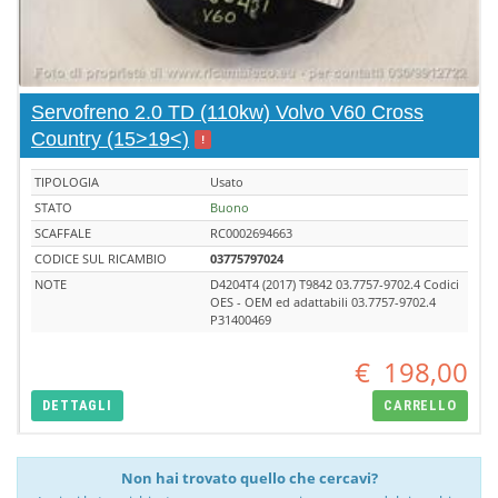
Servofreno 2.0 TD (110kw) Volvo V60 Cross
Country (15>19<)
!
TIPOLOGIA
Usato
STATO
Buono
SCAFFALE
RC0002694663
CODICE SUL RICAMBIO
03775797024
NOTE
D4204T4 (2017) T9842 03.7757-9702.4 Codici
OES - OEM ed adattabili 03.7757-9702.4
P31400469
€
198,00
DETTAGLI
CARRELLO
Non hai trovato quello che cercavi?