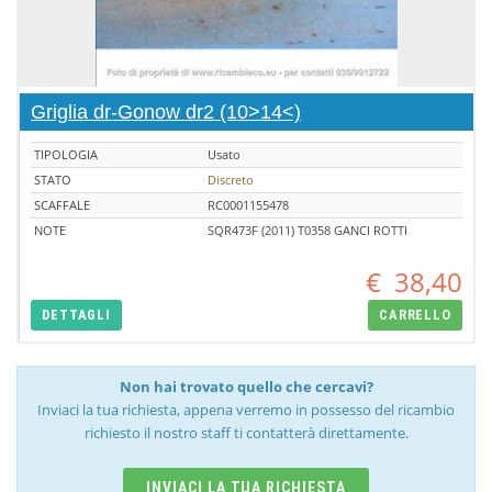
Griglia dr-Gonow dr2 (10>14<)
TIPOLOGIA
Usato
STATO
Discreto
SCAFFALE
RC0001155478
NOTE
SQR473F (2011) T0358 GANCI ROTTI
€
38,40
DETTAGLI
CARRELLO
Non hai trovato quello che cercavi?
Inviaci la tua richiesta, appena verremo in possesso del ricambio
richiesto il nostro staff ti contatterà direttamente.
INVIACI LA TUA RICHIESTA