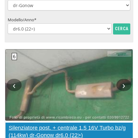
Modello/Anno*
CERCA
‹
›
Silenziatore post. + centrale 1.5 16V Turbo bz/g
(114kw) dr-Gonow dr6.0 (22>)