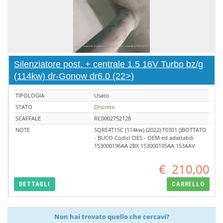
Silenziatore post. + centrale 1.5 16V Turbo bz/g
(114kw) dr-Gonow dr6.0 (22>)
TIPOLOGIA
Usato
STATO
Discreto
SCAFFALE
RC0002752128
NOTE
SQRE4T15C (114kw) (2022) T0301 ()BOTTATO
- BUCO Codici OES - OEM ed adattabili
153000196AA 2BX 153000195AA 153AAV
€
210,00
DETTAGLI
CARRELLO
Non hai trovato quello che cercavi?