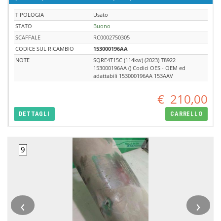
TIPOLOGIA
Usato
STATO
Buono
SCAFFALE
RC0002750305
CODICE SUL RICAMBIO
153000196AA
NOTE
SQRE4T15C (114kw) (2023) T8922
153000196AA () Codici OES - OEM ed
adattabili 153000196AA 153AAV
€
210,00
DETTAGLI
CARRELLO
‹
›