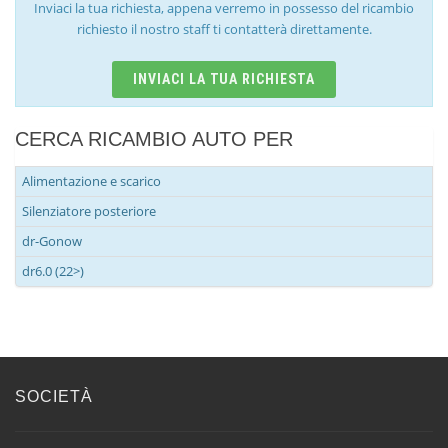
Inviaci la tua richiesta, appena verremo in possesso del ricambio
richiesto il nostro staff ti contatterà direttamente.
INVIACI LA TUA RICHIESTA
CERCA RICAMBIO AUTO PER
Alimentazione e scarico
Silenziatore posteriore
dr-Gonow
dr6.0 (22>)
SOCIETÀ