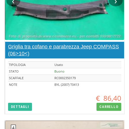
‹
›
Griglia tra cofano e parabrezza Jeep COMPASS
(06>10<)
TIPOLOGIA
Usato
STATO
Buono
SCAFFALE
RC0002350179
NOTE
BYL (2007) T0413
€
86,40
DETTAGLI
CARRELLO