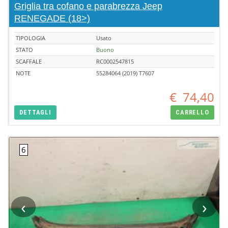
Griglia tra cofano e parabrezza Jeep
RENEGADE (18>)
TIPOLOGIA
Usato
STATO
Buono
SCAFFALE
RC0002547815
NOTE
55284064 (2019) T7607
€
74,40
DETTAGLI
CARRELLO
‹
›