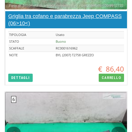
Griglia tra cofano e parabrezza Jeep COMPASS
(06>10<)
TIPOLOGIA
Usato
STATO
Buono
SCAFFALE
RC0001616962
NOTE
BYL (2007) T2758 GREZZO
€
86,40
DETTAGLI
CARRELLO