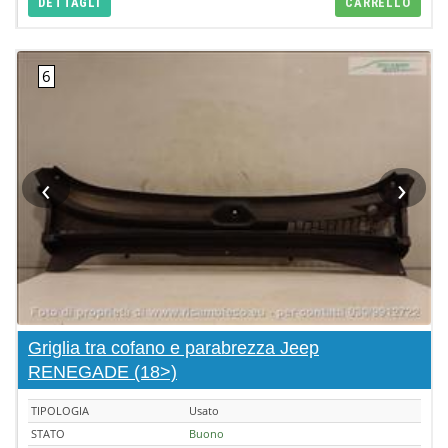
DETTAGLI
CARRELLO
‹
›
Griglia tra cofano e parabrezza Jeep
RENEGADE (18>)
TIPOLOGIA
Usato
STATO
Buono