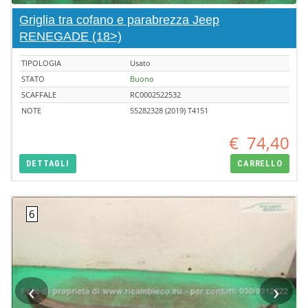
Griglia tra cofano e parabrezza Jeep
RENEGADE (18>)
TIPOLOGIA
Usato
STATO
Buono
SCAFFALE
RC0002522532
NOTE
55282328 (2019) T4151
€
74,40
DETTAGLI
CARRELLO
‹
›