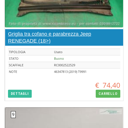
Griglia tra cofano e parabrezza Jeep
RENEGADE (18>)
TIPOLOGIA
Usato
STATO
Buono
SCAFFALE
RC0002522529
NOTE
46347813 (2019) T9991
€
74,40
DETTAGLI
CARRELLO