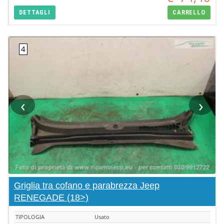
DETTAGLI
CARRELLO
‹
›
Griglia tra cofano e parabrezza Jeep
RENEGADE (18>)
TIPOLOGIA
Usato