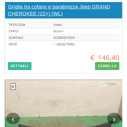
Griglia tra cofano e parabrezza Jeep GRAND
CHEROKEE (22>) (WL)
TIPOLOGIA
Usato
STATO
Buono
SCAFFALE
RC0003073324
NOTE
-- (2022) T5455
€
146,40
DETTAGLI
CARRELLO
‹
›