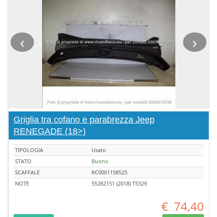
‹
›
Griglia tra cofano e parabrezza Jeep
RENEGADE (18>)
TIPOLOGIA
Usato
STATO
Buono
SCAFFALE
RC0001158525
NOTE
55282151 (2018) T5329
€
74,40