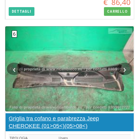
€
86,40
DETTAGLI
CARRELLO
‹
›
Griglia tra cofano e parabrezza Jeep
CHEROKEE (01>05<)(05>08<)
TIPOLOGIA
Usato