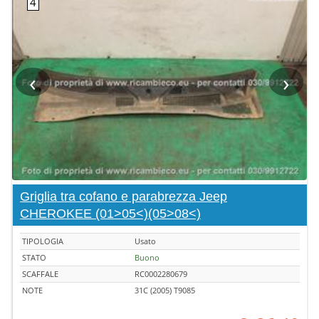
‹
›
Griglia tra cofano e parabrezza Jeep
CHEROKEE (01>05<)(05>08<)
TIPOLOGIA
Usato
STATO
Buono
SCAFFALE
RC0002280679
NOTE
31C (2005) T9085