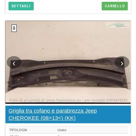
DETTAGLI
CARRELLO
‹
›
Griglia tra cofano e parabrezza Jeep
CHEROKEE (08>13<) (KK)
TIPOLOGIA
Usato