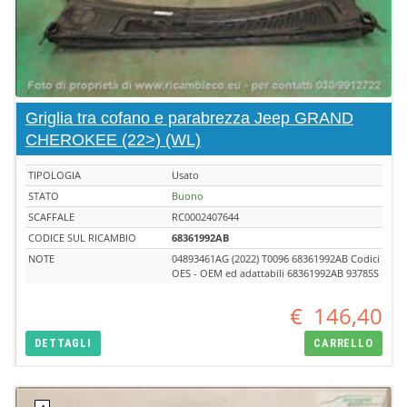
Griglia tra cofano e parabrezza Jeep GRAND
CHEROKEE (22>) (WL)
TIPOLOGIA
Usato
STATO
Buono
SCAFFALE
RC0002407644
CODICE SUL RICAMBIO
68361992AB
NOTE
04893461AG (2022) T0096 68361992AB Codici
OES - OEM ed adattabili 68361992AB 93785S
€
146,40
DETTAGLI
CARRELLO