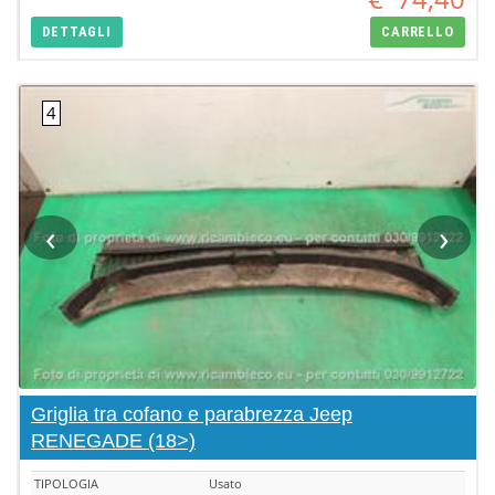
DETTAGLI
CARRELLO
‹
›
Griglia tra cofano e parabrezza Jeep
RENEGADE (18>)
TIPOLOGIA
Usato