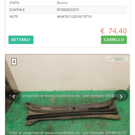
STATO
Buono
SCAFFALE
RC0002522531
NOTE
46347813 (2019) T0719
€
74,40
DETTAGLI
CARRELLO
‹
›