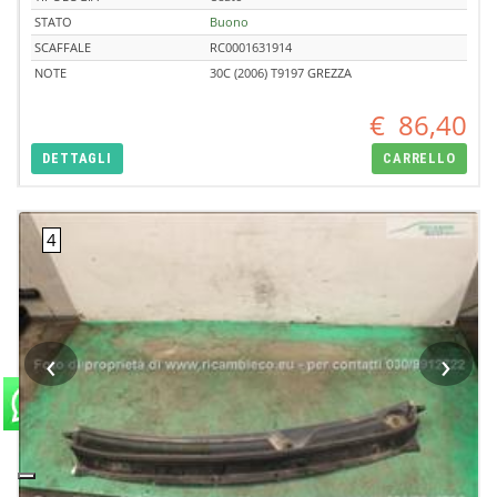
STATO
Buono
SCAFFALE
RC0001631914
NOTE
30C (2006) T9197 GREZZA
€
86,40
DETTAGLI
CARRELLO
‹
›