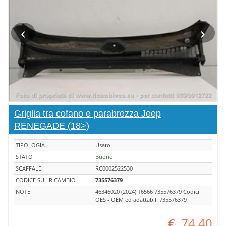
‹
›
Griglia tra cofano e parabrezza Jeep
RENEGADE (18>)
TIPOLOGIA
Usato
STATO
Buono
SCAFFALE
RC0002522530
CODICE SUL RICAMBIO
735576379
NOTE
46346020 (2024) T6566 735576379 Codici
OES - OEM ed adattabili 735576379
€
74,40