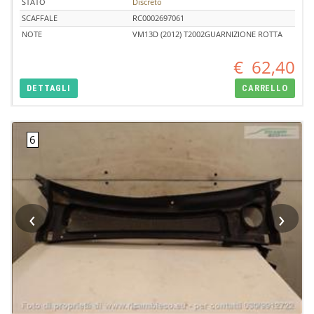
STATO
Discreto
SCAFFALE
RC0002697061
NOTE
VM13D (2012) T2002GUARNIZIONE ROTTA
€
62,40
DETTAGLI
CARRELLO
‹
›