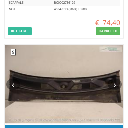
SCAFFALE
RC0002736129
NOTE
46347813 (2024) T0288
€
74,40
DETTAGLI
CARRELLO
‹
›