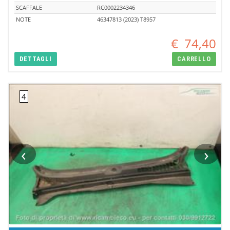
SCAFFALE
RC0002234346
NOTE
46347813 (2023) T8957
€
74,40
DETTAGLI
CARRELLO
‹
›