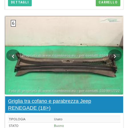
DETTAGLI
CARRELLO
‹
›
Griglia tra cofano e parabrezza Jeep
RENEGADE (18>)
TIPOLOGIA
Usato
STATO
Buono