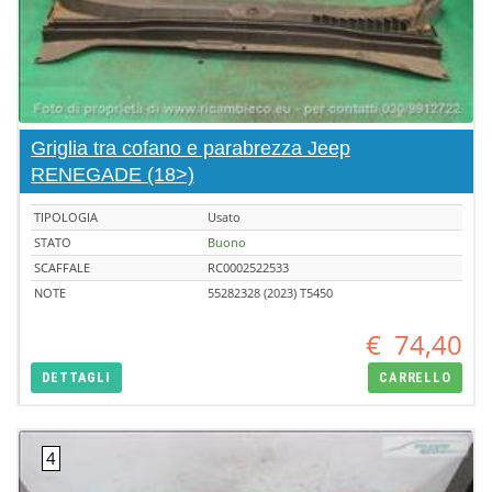
Griglia tra cofano e parabrezza Jeep
RENEGADE (18>)
TIPOLOGIA
Usato
STATO
Buono
SCAFFALE
RC0002522533
NOTE
55282328 (2023) T5450
€
74,40
DETTAGLI
CARRELLO