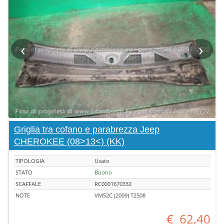
‹
›
Griglia tra cofano e parabrezza Jeep
CHEROKEE (08>13<) (KK)
TIPOLOGIA
Usato
STATO
Buono
SCAFFALE
RC0001670332
NOTE
VM52C (2009) T2508
€
62,40