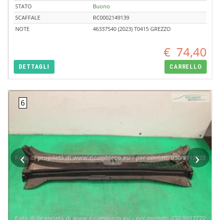
STATO
Buono
SCAFFALE
RC0002149139
NOTE
46337540 (2023) T0415 GREZZO
€
74,40
DETTAGLI
CARRELLO
‹
›