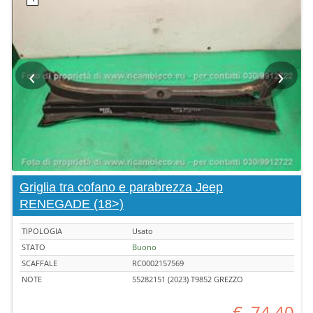
‹
›
Griglia tra cofano e parabrezza Jeep
RENEGADE (18>)
TIPOLOGIA
Usato
STATO
Buono
SCAFFALE
RC0002157569
NOTE
55282151 (2023) T9852 GREZZO
€
74,40