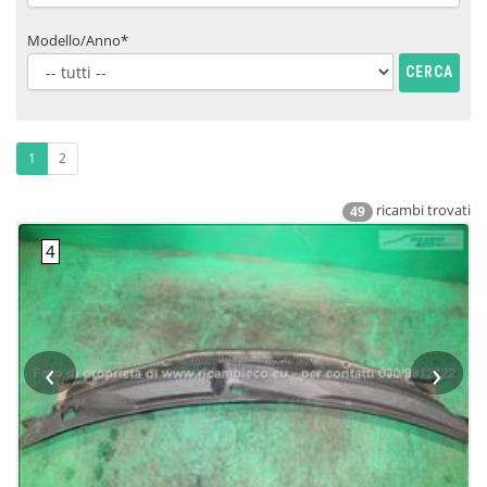
Modello/Anno*
CERCA
1
2
ricambi trovati
49
‹
›