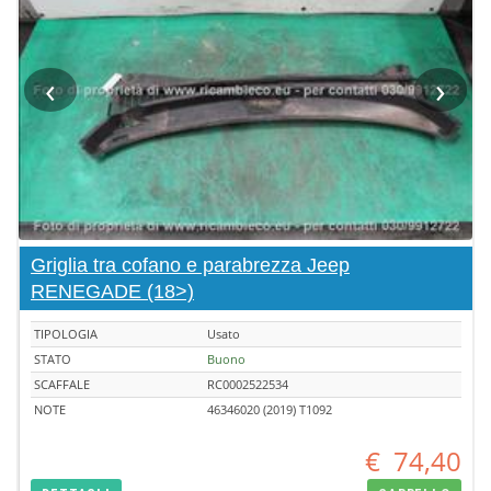
‹
›
Griglia tra cofano e parabrezza Jeep
RENEGADE (18>)
TIPOLOGIA
Usato
STATO
Buono
SCAFFALE
RC0002522534
NOTE
46346020 (2019) T1092
€
74,40