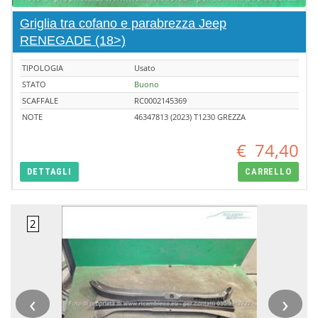
Griglia tra cofano e parabrezza Jeep
RENEGADE (18>)
TIPOLOGIA
Usato
STATO
Buono
SCAFFALE
RC0002145369
NOTE
46347813 (2023) T1230 GREZZA
€
74,40
DETTAGLI
CARRELLO
‹
›