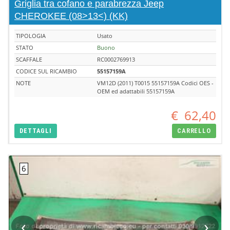
Griglia tra cofano e parabrezza Jeep
CHEROKEE (08>13<) (KK)
TIPOLOGIA
Usato
STATO
Buono
SCAFFALE
RC0002769913
CODICE SUL RICAMBIO
55157159A
NOTE
VM12D (2011) T0015 55157159A Codici OES -
OEM ed adattabili 55157159A
€
62,40
DETTAGLI
CARRELLO
‹
›