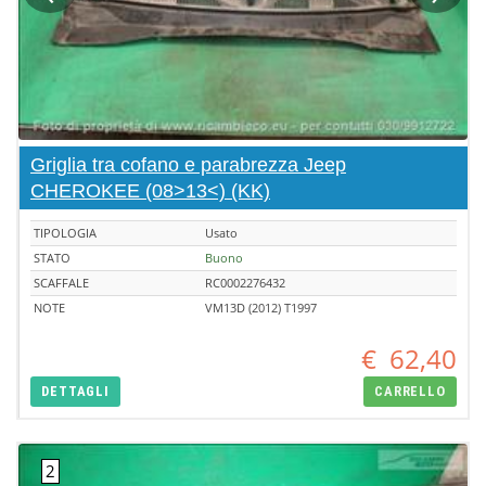
Griglia tra cofano e parabrezza Jeep
CHEROKEE (08>13<) (KK)
TIPOLOGIA
Usato
STATO
Buono
SCAFFALE
RC0002276432
NOTE
VM13D (2012) T1997
€
62,40
DETTAGLI
CARRELLO