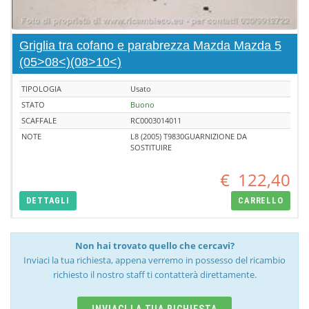
Griglia tra cofano e parabrezza Mazda Mazda 5
(05>08<)(08>10<)
TIPOLOGIA
Usato
STATO
Buono
SCAFFALE
RC0003014011
NOTE
L8 (2005) T9830GUARNIZIONE DA
SOSTITUIRE
€
122,40
DETTAGLI
CARRELLO
Non hai trovato quello che cercavi?
Inviaci la tua richiesta, appena verremo in possesso del ricambio
richiesto il nostro staff ti contatterà direttamente.
INVIACI LA TUA RICHIESTA