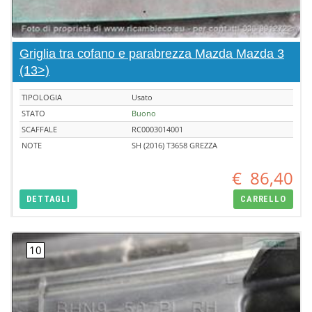
Griglia tra cofano e parabrezza Mazda Mazda 3
(13>)
TIPOLOGIA
Usato
STATO
Buono
SCAFFALE
RC0003014001
NOTE
SH (2016) T3658 GREZZA
€
86,40
DETTAGLI
CARRELLO