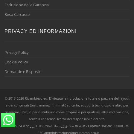
Esclusione dalla Garanzia
Reso Carcasse
PRIVACY ED INFORMAZIONI
Privacy Policy
Cookie Policy
Domande e Risposte
© 2018-2026 Ricambieco.eu. E' vietata la riproduzione totale o parziale del layout
e dei contenuti (testi, immagini, filmati) su carta, supporti tecnologici e altro per
ricavarne lucro, o per distribuirlo come proprio o per qualsiasi altra motivazione,
senza il consenso scritto del responsabile del sito.
Ricambi &Co srl
P.I.
IT03529620167 -
REA
BG-386458 - Capitale sociale 10000€ i.v.
-
PEC
amministrazione@pec.ricambieco.it