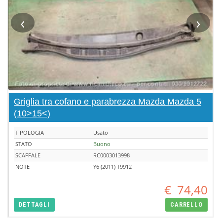
‹
›
Griglia tra cofano e parabrezza Mazda Mazda 5
(10>15<)
TIPOLOGIA
Usato
STATO
Buono
SCAFFALE
RC0003013998
NOTE
Y6 (2011) T9912
€
74,40
DETTAGLI
CARRELLO