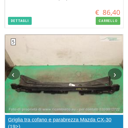
€
86,40
DETTAGLI
CARRELLO
‹
›
Griglia tra cofano e parabrezza Mazda CX-30
(19>)