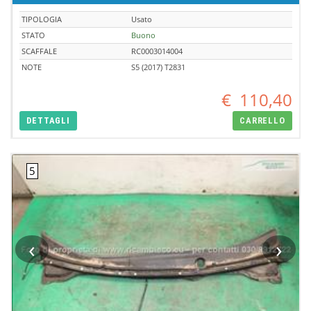
TIPOLOGIA
Usato
STATO
Buono
SCAFFALE
RC0003014004
NOTE
S5 (2017) T2831
€
110,40
DETTAGLI
CARRELLO
‹
›