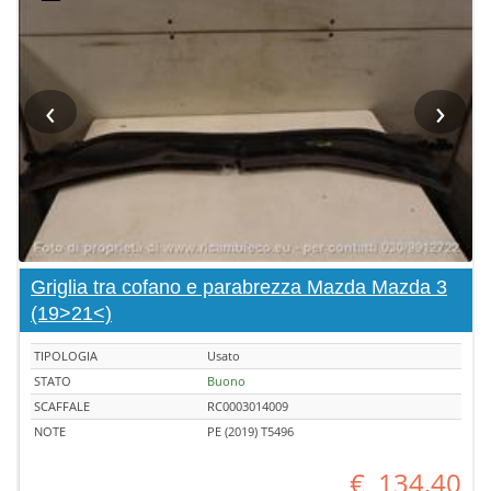
‹
›
Griglia tra cofano e parabrezza Mazda Mazda 3
(19>21<)
TIPOLOGIA
Usato
STATO
Buono
SCAFFALE
RC0003014009
NOTE
PE (2019) T5496
€
134,40