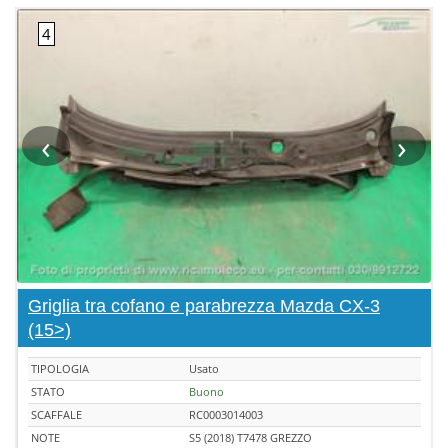
‹
›
Griglia tra cofano e parabrezza Mazda CX-3
(15>)
TIPOLOGIA
Usato
STATO
Buono
SCAFFALE
RC0003014003
NOTE
S5 (2018) T7478 GREZZO