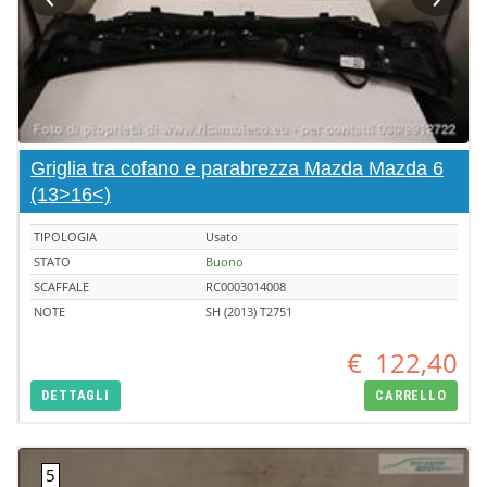
Griglia tra cofano e parabrezza Mazda Mazda 6
(13>16<)
TIPOLOGIA
Usato
STATO
Buono
SCAFFALE
RC0003014008
NOTE
SH (2013) T2751
€
122,40
DETTAGLI
CARRELLO