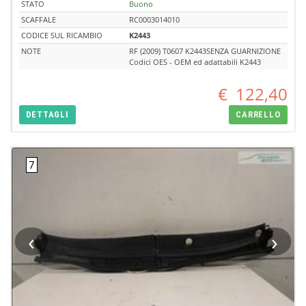
STATO
Buono
SCAFFALE
RC0003014010
CODICE SUL RICAMBIO
K2443
NOTE
RF (2009) T0607 K2443SENZA GUARNIZIONE
Codici OES - OEM ed adattabili K2443
€
122,40
DETTAGLI
CARRELLO
‹
›