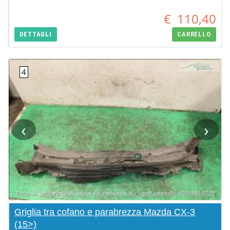
€
110,40
DETTAGLI
CARRELLO
‹
›
Griglia tra cofano e parabrezza Mazda CX-3
(15>)