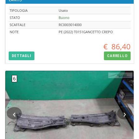
TIPOLOGIA
Usato
STATO
Buono
SCAFFALE
RC0003014000
NOTE
PE (2022) T0151GANCETTO CREPO
€
86,40
DETTAGLI
CARRELLO
‹
›