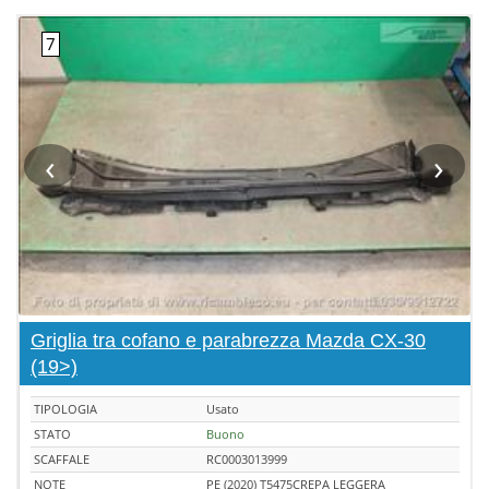
‹
›
Griglia tra cofano e parabrezza Mazda CX-30
(19>)
TIPOLOGIA
Usato
STATO
Buono
SCAFFALE
RC0003013999
NOTE
PE (2020) T5475CREPA LEGGERA