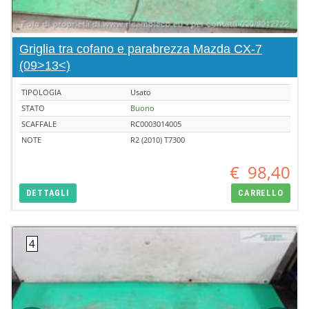
Griglia tra cofano e parabrezza Mazda CX-7
(09>13<)
TIPOLOGIA
Usato
STATO
Buono
SCAFFALE
RC0003014005
NOTE
R2 (2010) T7300
€
98,40
DETTAGLI
CARRELLO