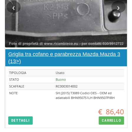
‹
›
Griglia tra cofano e parabrezza Mazda Mazda 3
(13>)
TIPOLOGIA
Usato
STATO
Buono
SCAFFALE
RC0003014002
NOTE
SH (2015) T3089 Codici OES - OEM ed
adattabili BHN9507S1LH BHN9507PIRH
€
86,40
DETTAGLI
CARRELLO