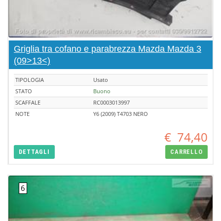
Griglia tra cofano e parabrezza Mazda Mazda 3
(09>13<)
TIPOLOGIA
Usato
STATO
Buono
SCAFFALE
RC0003013997
NOTE
Y6 (2009) T4703 NERO
€
74,40
DETTAGLI
CARRELLO