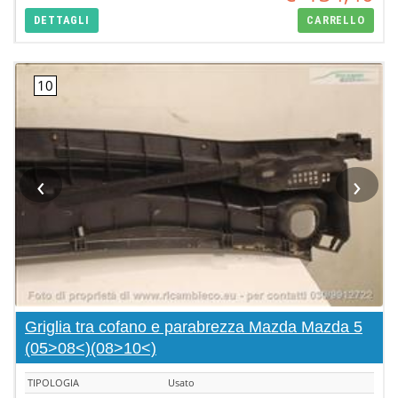
DETTAGLI
CARRELLO
‹
›
Griglia tra cofano e parabrezza Mazda Mazda 5
(05>08<)(08>10<)
TIPOLOGIA
Usato