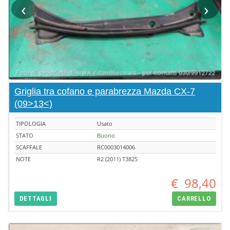
‹
›
Griglia tra cofano e parabrezza Mazda CX-7
(09>13<)
TIPOLOGIA
Usato
STATO
Buono
SCAFFALE
RC0003014006
NOTE
R2 (2011) T3825
€
98,40
DETTAGLI
CARRELLO