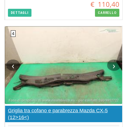
€
110,40
DETTAGLI
CARRELLO
‹
›
Griglia tra cofano e parabrezza Mazda CX-5
(12>16<)