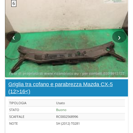
‹
›
Griglia tra cofano e parabrezza Mazda CX-5
(12>16<)
TIPOLOGIA
Usato
STATO
Buono
SCAFFALE
RC0002568996
NOTE
SH (2012) T0281