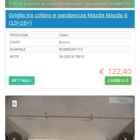
Griglia tra cofano e parabrezza Mazda Mazda 6
(13>16<)
TIPOLOGIA
Usato
STATO
Buono
SCAFFALE
RC0002391113
NOTE
SH (2013) T9015
€
122,40
DETTAGLI
CARRELLO
‹
›