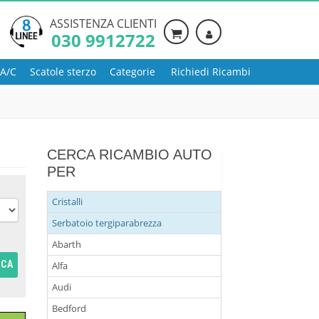
ASSISTENZA CLIENTI
030 9912722
 A/C
Scatole sterzo
Categorie
Richiedi Ricambi
CERCA RICAMBIO AUTO
PER
Cristalli
Serbatoio tergiparabrezza
Abarth
RCA
Alfa
Audi
Bedford