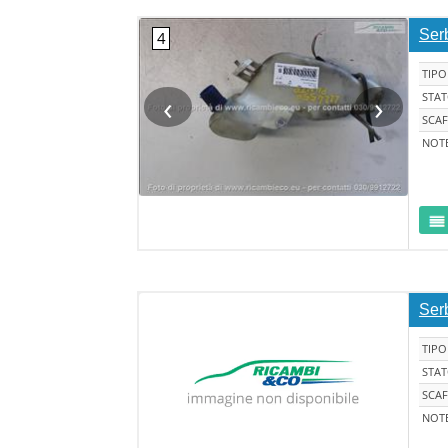
Ser
TIPO
‹
›
STA
SCAF
NOT
Ser
TIPO
STA
SCAF
NOT