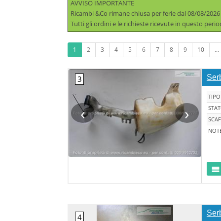
AVVISO IMPORTANTE
Ricambi &Co rimane chiusa per ferie dal 08/08/2026
Tutti gli ordini e le richieste ricevute in questo per
1
2
3
4
5
6
7
8
9
10
...
Ser
TIPO
‹
›
STA
SCAF
NOT
Ser