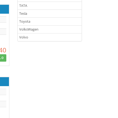
TATA
Tesla
Toyota
VolksWagen
Volvo
40
LO