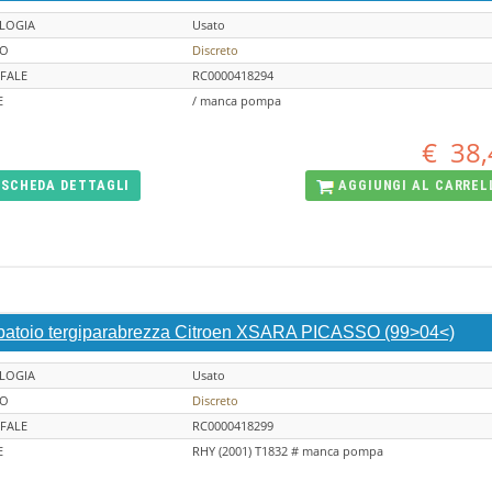
LOGIA
Usato
TO
Discreto
FALE
RC0000418294
E
/ manca pompa
€
38,
SCHEDA
DETTAGLI
AGGIUNGI AL
CARREL
batoio tergiparabrezza Citroen XSARA PICASSO (99>04<)
LOGIA
Usato
TO
Discreto
FALE
RC0000418299
E
RHY (2001) T1832 # manca pompa