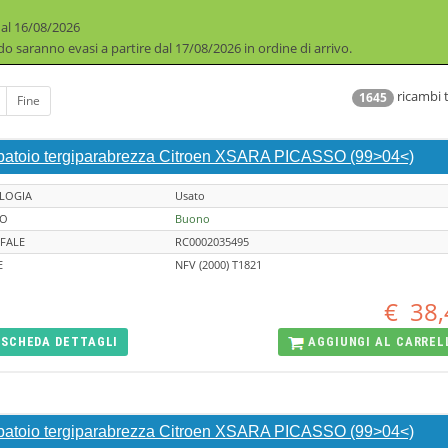
 al 16/08/2026
iodo saranno evasi a partire dal 17/08/2026 in ordine di arrivo.
ricambi t
1645
Fine
batoio tergiparabrezza Citroen XSARA PICASSO (99>04<)
LOGIA
Usato
TO
Buono
FALE
RC0002035495
E
NFV (2000) T1821
€
38,
SCHEDA
DETTAGLI
AGGIUNGI AL
CARREL
batoio tergiparabrezza Citroen XSARA PICASSO (99>04<)