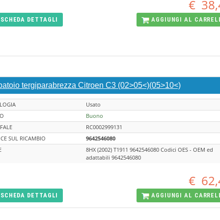
€
38,
SCHEDA
DETTAGLI
AGGIUNGI AL
CARREL
batoio tergiparabrezza Citroen C3 (02>05<)(05>10<)
LOGIA
Usato
TO
Buono
FALE
RC0002999131
CE SUL RICAMBIO
9642546080
E
8HX (2002) T1911 9642546080 Codici OES - OEM ed
adattabili 9642546080
€
62,
SCHEDA
DETTAGLI
AGGIUNGI AL
CARREL