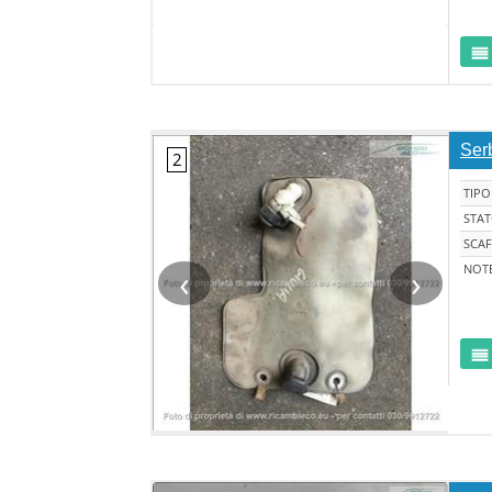
Ser
TIPO
STA
SCAF
‹
›
NOT