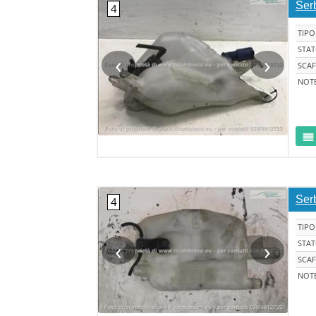
Ser
TIPO
STA
‹
›
SCAF
NOT
Ser
TIPO
‹
›
STA
SCAF
NOT