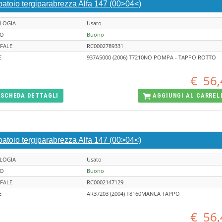
batoio tergiparabrezza Alfa 147 (00>04<)
LOGIA
Usato
TO
Buono
FALE
RC0002789331
E
937A5000 (2006) T7210NO POMPA - TAPPO ROTTO
€
56,
SCHEDA
DETTAGLI
AGGIUNGI AL
CARREL
batoio tergiparabrezza Alfa 147 (00>04<)
LOGIA
Usato
TO
Buono
FALE
RC0002147129
E
AR37203 (2004) T8160MANCA TAPPO
€
56,