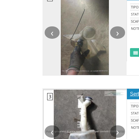
TIPO
STA
SCAF
‹
›
NOT
Ser
TIPO
STA
SCAF
‹
›
NOT