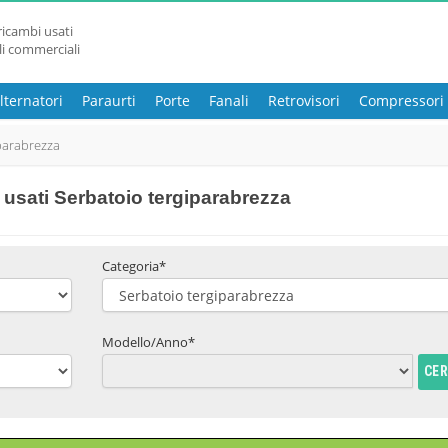
ricambi usati
li commerciali
lternatori
Paraurti
Porte
Fanali
Retrovisori
Compressori
parabrezza
usati Serbatoio tergiparabrezza
Categoria*
Modello/Anno*
CE