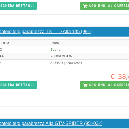
SCHEDA
DETTAGLI
AGGIUNGI AL
CARREL
atoio tergiparabrezza TS - TD Alfa 145 (99<)
LOGIA
Usato
TO
Buono
FALE
RC0001293136
E
AR33503 (1998) T2863 ---
€
38,
SCHEDA
DETTAGLI
AGGIUNGI AL
CARREL
batoio tergiparabrezza Alfa GTV-SPIDER (95>03<)