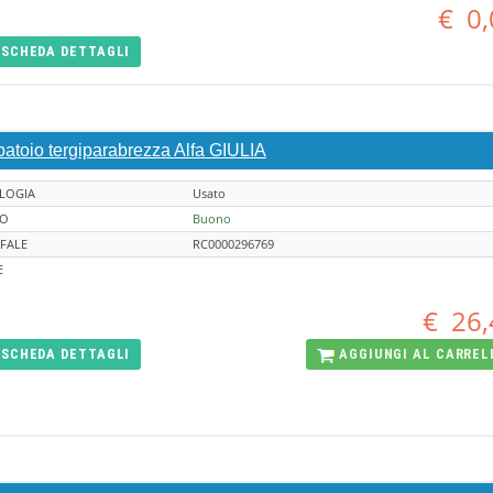
€
0,
SCHEDA
DETTAGLI
batoio tergiparabrezza Alfa GIULIA
LOGIA
Usato
TO
Buono
FALE
RC0000296769
E
€
26,
SCHEDA
DETTAGLI
AGGIUNGI AL
CARREL