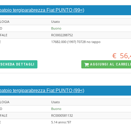
batoio tergiparabrezza Fiat PUNTO (99<)
LOGIA
Usato
TO
Buono
FALE
RC0002288752
E
176B2.000 (1997) T0728 no tappo
€
56,
SCHEDA
DETTAGLI
AGGIUNGI AL
CARREL
batoio tergiparabrezza Fiat PUNTO (99<)
LOGIA
Usato
TO
Buono
FALE
RC0000581132
E
5.14 anno:'97