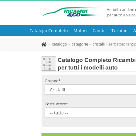
Vendita on-line 
per auto e veico
Catalogo Completo
Motori
Cambi
Turbine
A
catalogo
categorie
cristalli
serbatoio tergi
Catalogo Completo Ricambi 
per tutti i modelli auto
Gruppo*
Costruttore*