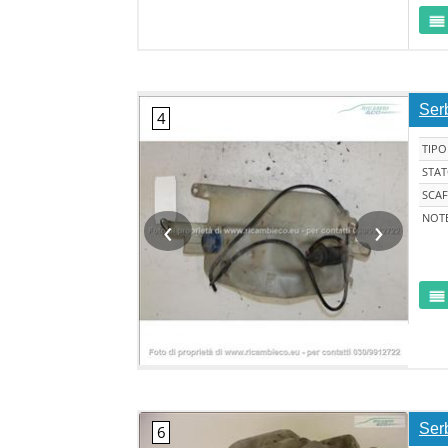
Serb
TIPO
STA
SCAF
‹
›
NOT
Ser