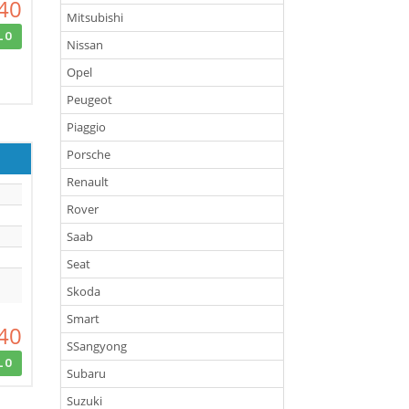
40
Mitsubishi
LO
Nissan
Opel
Peugeot
Piaggio
Porsche
Renault
Rover
Saab
Seat
Skoda
Smart
40
SSangyong
LO
Subaru
Suzuki