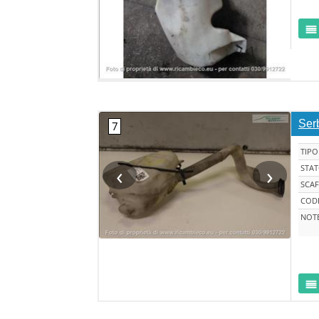
Ser
TIPO
‹
›
STA
SCAF
CODI
NOT