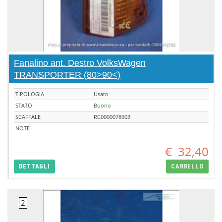
Fanalino ant. Destro VolksWagen
TRANSPORTER (80>90<)
TIPOLOGIA
Usato
STATO
Buono
SCAFFALE
RC0000078903
NOTE
€
32,40
DETTAGLI
CARRELLO