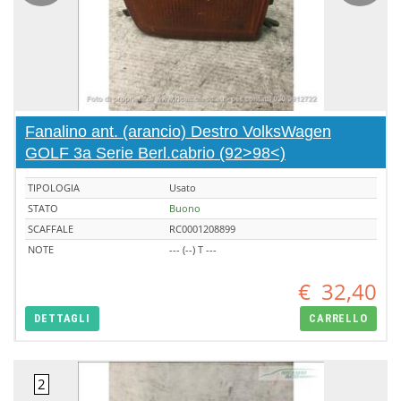
Fanalino ant. (arancio) Destro VolksWagen
GOLF 3a Serie Berl.cabrio (92>98<)
TIPOLOGIA
Usato
STATO
Buono
SCAFFALE
RC0001208899
NOTE
--- (--) T ---
€
32,40
DETTAGLI
CARRELLO