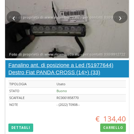
‹
›
Fanalino ant. di posizione a Led (51977644)
Destro Fiat PANDA CROSS (14>) (33)
TIPOLOGIA
Usato
STATO
Buono
SCAFFALE
RC0001858770
NOTE
- (2022) T0908--
€
134,40
DETTAGLI
CARRELLO