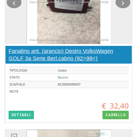
‹
›
Fanalino ant. (arancio) Destro VolksWagen
GOLF 3a Serie Berl.cabrio (92>98<)
TIPOLOGIA
Usato
STATO
Buono
SCAFFALE
RC0000499047
NOTE
€
32,40
DETTAGLI
CARRELLO