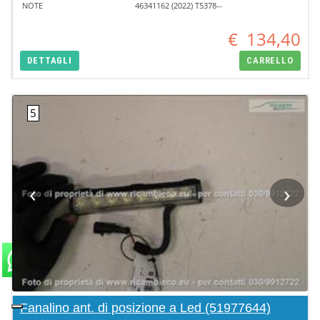
NOTE
46341162 (2022) T5378--
€
134,40
DETTAGLI
CARRELLO
‹
›
Fanalino ant. di posizione a Led (51977644)