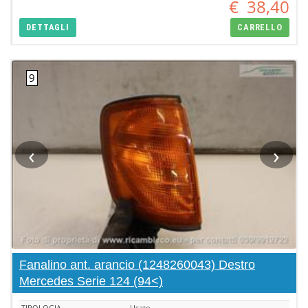
€
38,40
DETTAGLI
CARRELLO
‹
›
Fanalino ant. arancio (1248260043) Destro
Mercedes Serie 124 (94<)
TIPOLOGIA
Usato