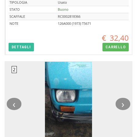
TIPOLOGIA
Usato
STATO
Buono
SCAFFALE
RC0002818366
NOTE
126A000 (1973) T5671
€
32,40
DETTAGLI
CARRELLO
‹
›