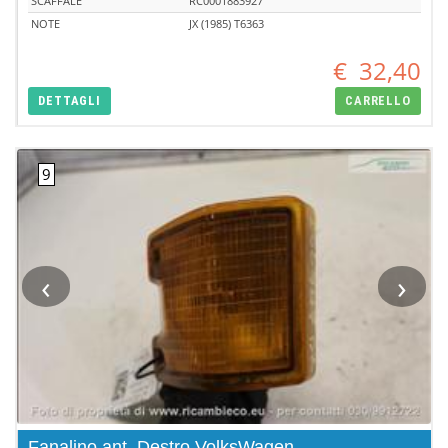
SCAFFALE
RC0001883927
NOTE
JX (1985) T6363
€
32,40
DETTAGLI
CARRELLO
‹
›
Fanalino ant. Destro VolksWagen