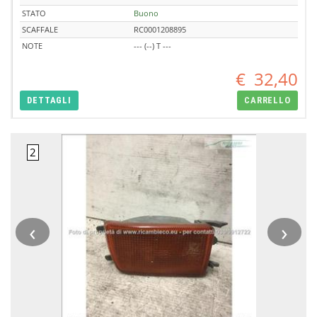
STATO
Buono
SCAFFALE
RC0001208895
NOTE
--- (--) T ---
€
32,40
DETTAGLI
CARRELLO
‹
›