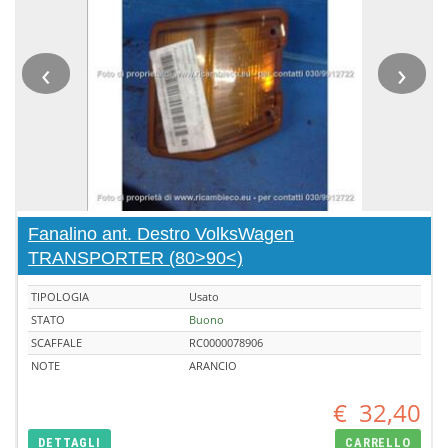
‹
›
Fanalino ant. Destro VolksWagen
TRANSPORTER (80>90<)
TIPOLOGIA
Usato
STATO
Buono
SCAFFALE
RC0000078906
NOTE
ARANCIO
€
32,40
DETTAGLI
CARRELLO