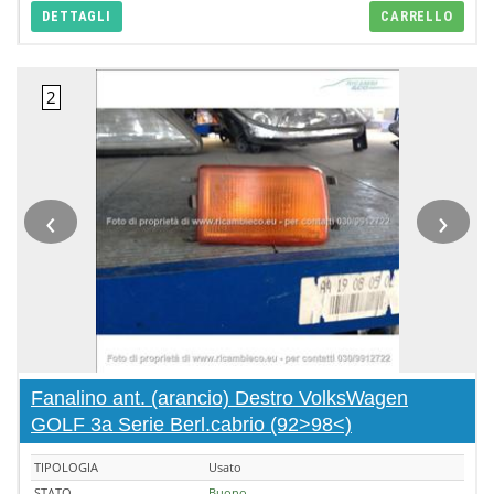
DETTAGLI
CARRELLO
‹
›
Fanalino ant. (arancio) Destro VolksWagen
GOLF 3a Serie Berl.cabrio (92>98<)
TIPOLOGIA
Usato
STATO
Buono