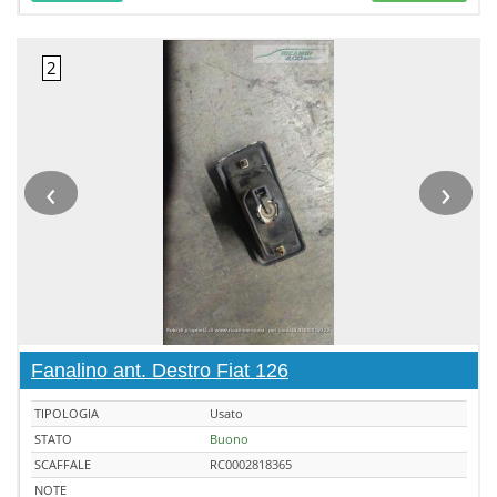
‹
›
Fanalino ant. Destro Fiat 126
TIPOLOGIA
Usato
STATO
Buono
SCAFFALE
RC0002818365
NOTE