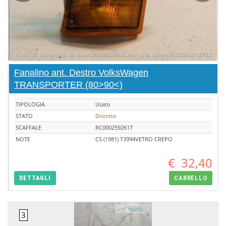
Fanalino ant. Destro VolksWagen
TRANSPORTER (80>90<)
TIPOLOGIA
Usato
STATO
Discreto
SCAFFALE
RC0002592617
NOTE
CS (1981) T3994VETRO CREPO
€
32,40
DETTAGLI
CARRELLO