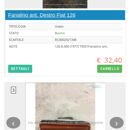
Fanalino ant. Destro Fiat 126
TIPOLOGIA
Usato
STATO
Buono
SCAFFALE
RC0002921348
NOTE
126.A.000 (1977) T9031Fanalino ant.
€
32,40
DETTAGLI
CARRELLO
‹
›