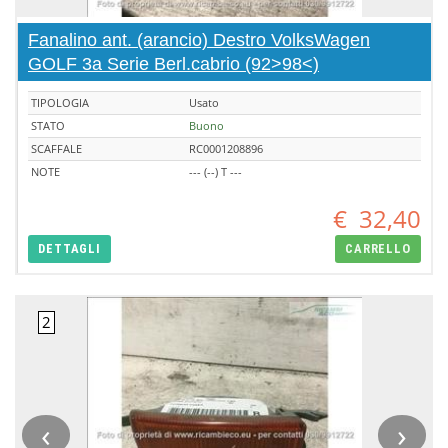
Fanalino ant. (arancio) Destro VolksWagen
GOLF 3a Serie Berl.cabrio (92>98<)
TIPOLOGIA
Usato
STATO
Buono
SCAFFALE
RC0001208896
NOTE
--- (--) T ---
€
32,40
DETTAGLI
CARRELLO
‹
›