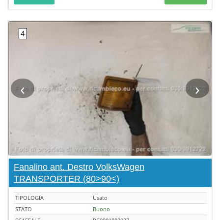
‹
›
Fanalino ant. Destro VolksWagen
TRANSPORTER (80>90<)
TIPOLOGIA
Usato
STATO
Buono