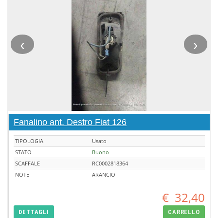
‹
›
Fanalino ant. Destro Fiat 126
TIPOLOGIA
Usato
STATO
Buono
SCAFFALE
RC0002818364
NOTE
ARANCIO
€
32,40
DETTAGLI
CARRELLO