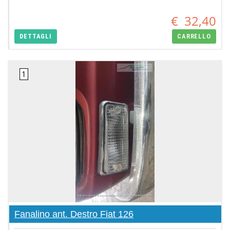
€
32,40
DETTAGLI
CARRELLO
Fanalino ant. Destro Fiat 126