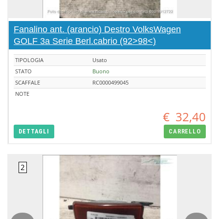
Fanalino ant. (arancio) Destro VolksWagen
GOLF 3a Serie Berl.cabrio (92>98<)
TIPOLOGIA
Usato
STATO
Buono
SCAFFALE
RC0000499045
NOTE
€
32,40
DETTAGLI
CARRELLO