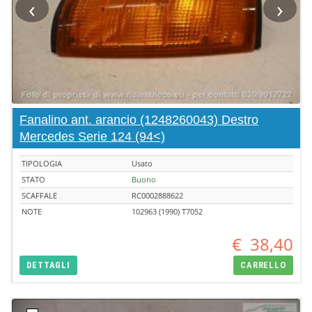
‹
›
Fanalino ant. arancio (1248260043) Destro
Mercedes Serie 124 (94<)
TIPOLOGIA
Usato
STATO
Buono
SCAFFALE
RC0002888622
NOTE
102963 (1990) T7052
€
38,40
DETTAGLI
CARRELLO