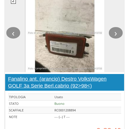
‹
›
Fanalino ant. (arancio) Destro VolksWagen
GOLF 3a Serie Berl.cabrio (92>98<)
TIPOLOGIA
Usato
STATO
Buono
SCAFFALE
RC0001208894
NOTE
--- (--) T ---