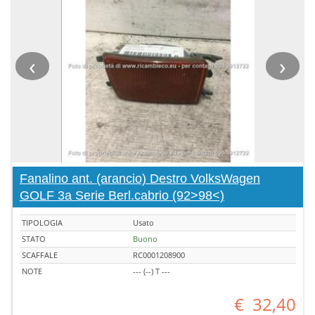
‹
›
Fanalino ant. (arancio) Destro VolksWagen
GOLF 3a Serie Berl.cabrio (92>98<)
TIPOLOGIA
Usato
STATO
Buono
SCAFFALE
RC0001208900
NOTE
--- (--) T ---
€
32,40