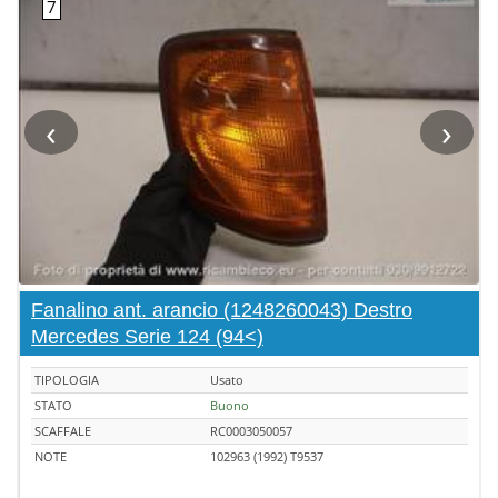
‹
›
Fanalino ant. arancio (1248260043) Destro
Mercedes Serie 124 (94<)
TIPOLOGIA
Usato
STATO
Buono
SCAFFALE
RC0003050057
NOTE
102963 (1992) T9537