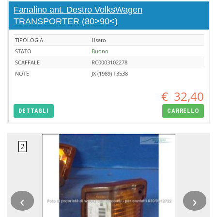
Fanalino ant. Destro VolksWagen
TRANSPORTER (80>90<)
TIPOLOGIA
Usato
STATO
Buono
SCAFFALE
RC0003102278
NOTE
JX (1989) T3538
€
32,40
DETTAGLI
CARRELLO
‹
›