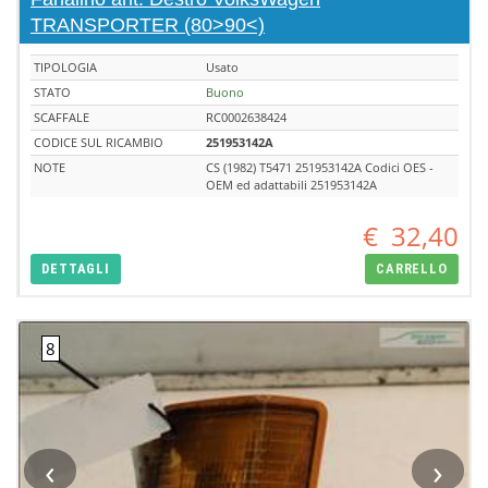
TRANSPORTER (80>90<)
TIPOLOGIA
Usato
STATO
Buono
SCAFFALE
RC0002638424
CODICE SUL RICAMBIO
251953142A
NOTE
CS (1982) T5471 251953142A Codici OES -
OEM ed adattabili 251953142A
€
32,40
DETTAGLI
CARRELLO
‹
›