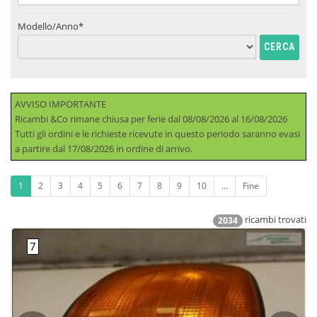
Modello/Anno*
CERCA
AVVISO IMPORTANTE
Ricambi &Co rimane chiusa per ferie dal 08/08/2026 al 16/08/2026
Tutti gli ordini e le richieste ricevute in questo periodo saranno evasi
a partire dal 17/08/2026 in ordine di arrivo.
1
2
3
4
5
6
7
8
9
10
...
Fine
ricambi trovati
2034