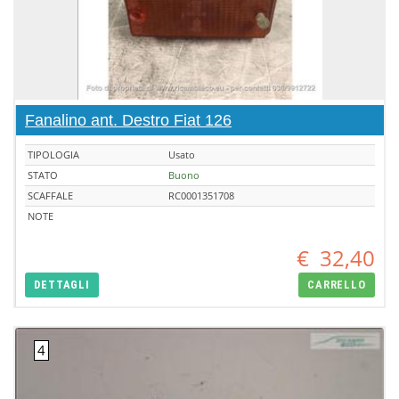
Fanalino ant. Destro Fiat 126
TIPOLOGIA
Usato
STATO
Buono
SCAFFALE
RC0001351708
NOTE
€
32,40
DETTAGLI
CARRELLO