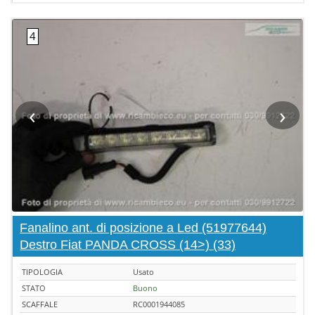
‹
›
Fanalino ant. di posizione a Led (51977644)
Destro Fiat PANDA CROSS (14>) (33)
TIPOLOGIA
Usato
STATO
Buono
SCAFFALE
RC0001944085