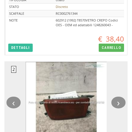
STATO
Discreto
SCAFFALE
RC0002761344
NOTE
602912 (1992) T8570VETRO CREPO Codici
OES - OEM ed adattabili 1248260043 -
€
38,40
DETTAGLI
CARRELLO
‹
›