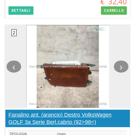
€
32,40
DETTAGLI
CARRELLO
‹
›
Fanalino ant. (arancio) Destro VolksWagen
GOLF 3a Serie Berl.cabrio (92>98<)
TIPOLOGIA
Usato