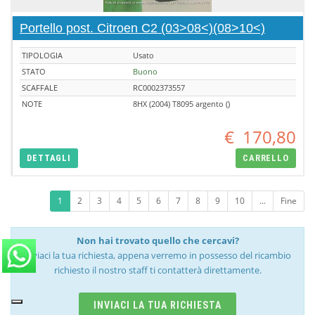
Portello post. Citroen C2 (03>08<)(08>10<)
TIPOLOGIA
Usato
STATO
Buono
SCAFFALE
RC0002373557
NOTE
8HX (2004) T8095 argento ()
€
170,80
DETTAGLI
CARRELLO
1
2
3
4
5
6
7
8
9
10
...
Fine
Non hai trovato quello che cercavi?
Inviaci la tua richiesta, appena verremo in possesso del ricambio
richiesto il nostro staff ti contatterà direttamente.
INVIACI LA TUA RICHIESTA