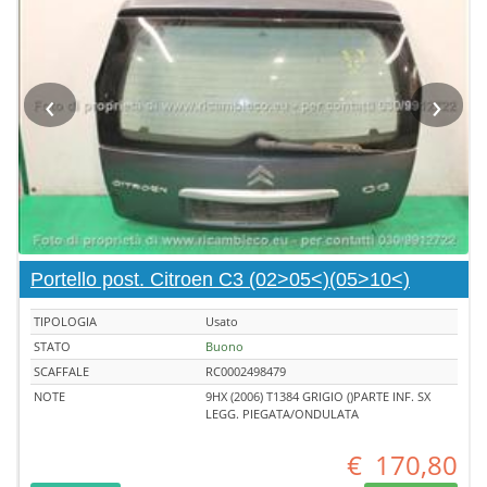
‹
›
Portello post. Citroen C3 (02>05<)(05>10<)
TIPOLOGIA
Usato
STATO
Buono
SCAFFALE
RC0002498479
NOTE
9HX (2006) T1384 GRIGIO ()PARTE INF. SX
LEGG. PIEGATA/ONDULATA
€
170,80