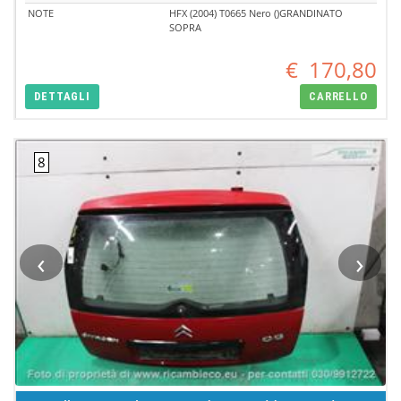
NOTE
HFX (2004) T0665 Nero ()GRANDINATO
SOPRA
€
170,80
DETTAGLI
CARRELLO
‹
›