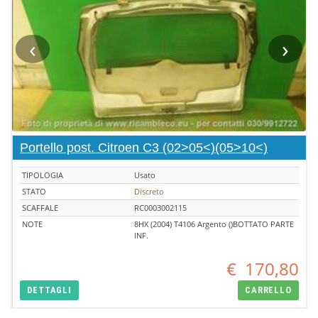
‹
›
Portello post. Citroen C3 (02>05<)(05>10<)
TIPOLOGIA
Usato
STATO
Discreto
SCAFFALE
RC0003002115
NOTE
8HX (2004) T4106 Argento ()BOTTATO PARTE
INF.
€
170,80
DETTAGLI
CARRELLO