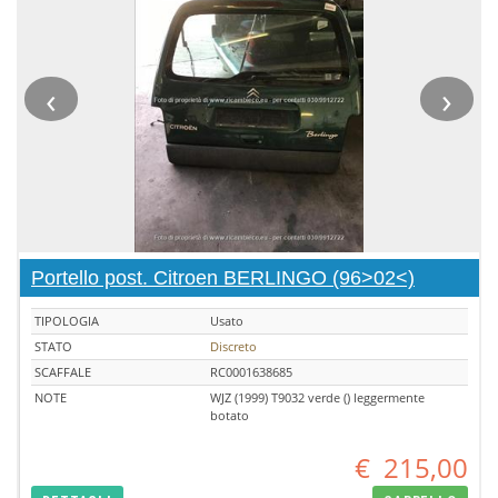
‹
›
Portello post. Citroen BERLINGO (96>02<)
TIPOLOGIA
Usato
STATO
Discreto
SCAFFALE
RC0001638685
NOTE
WJZ (1999) T9032 verde () leggermente
botato
€
215,00