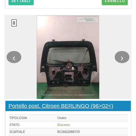
DETTAGLI
CARRELLO
‹
›
Portello post. Citroen BERLINGO (96>02<)
TIPOLOGIA
Usato
STATO
Discreto
SCAFFALE
RC0002088155