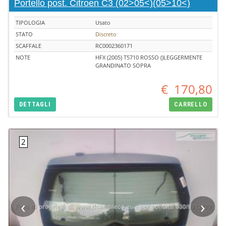
Portello post. Citroen C3 (02>05<)(05>10<)
TIPOLOGIA
Usato
STATO
Discreto
SCAFFALE
RC0002360171
NOTE
HFX (2005) T5710 ROSSO ()LEGGERMENTE
GRANDINATO SOPRA
€
170,80
DETTAGLI
CARRELLO
‹
›