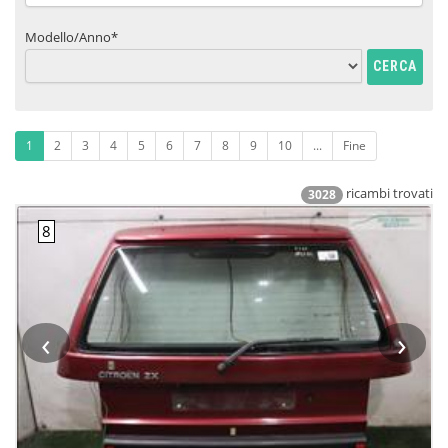
Modello/Anno*
CERCA
1
2
3
4
5
6
7
8
9
10
...
Fine
ricambi trovati
3028
‹
›