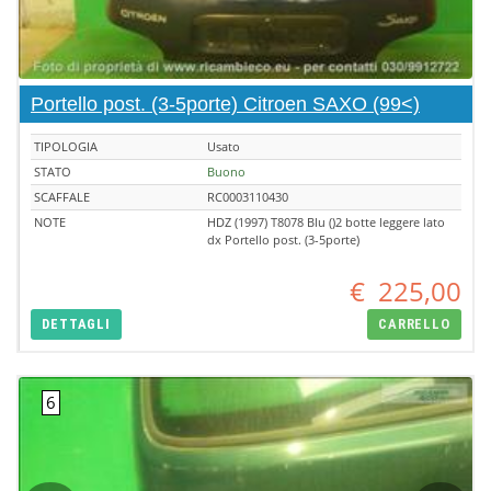
Portello post. (3-5porte) Citroen SAXO (99<)
TIPOLOGIA
Usato
STATO
Buono
SCAFFALE
RC0003110430
NOTE
HDZ (1997) T8078 Blu ()2 botte leggere lato
dx Portello post. (3-5porte)
€
225,00
DETTAGLI
CARRELLO