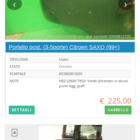
‹
›
Portello post. (3-5porte) Citroen SAXO (99<)
TIPOLOGIA
Usato
STATO
Discreto
SCAFFALE
RC0002813203
NOTE
HDZ (2000) T9501 Verde ()rivettato in alcuni
punti legg. graff.
€
225,00
DETTAGLI
CARRELLO