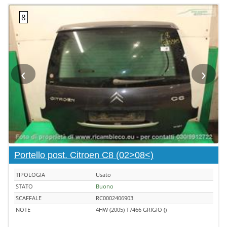
‹
›
Portello post. Citroen C8 (02>08<)
TIPOLOGIA
Usato
STATO
Buono
SCAFFALE
RC0002406903
NOTE
4HW (2005) T7466 GRIGIO ()