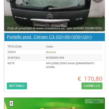
Portello post. Citroen C3 (02>05<)(05>10<)
TIPOLOGIA
Usato
STATO
Discreto
SCAFFALE
RC0003051639
NOTE
HFX (2008) T6563 Verde ()GRANDINATO
SOPRA
€
170,80
DETTAGLI
CARRELLO