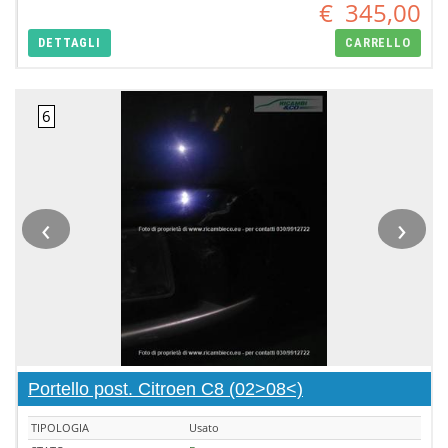
€
345,00
DETTAGLI
CARRELLO
‹
›
Portello post. Citroen C8 (02>08<)
TIPOLOGIA
Usato