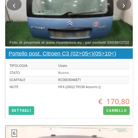
‹
›
Portello post. Citroen C3 (02>05<)(05>10<)
TIPOLOGIA
Usato
STATO
Buono
SCAFFALE
RC0003046871
NOTE
HFX (2002) T6538 Azzurro ()
€
170,80
DETTAGLI
CARRELLO