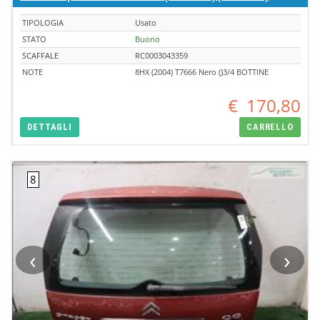
TIPOLOGIA
Usato
STATO
Buono
SCAFFALE
RC0003043359
NOTE
8HX (2004) T7666 Nero ()3/4 BOTTINE
€
170,80
DETTAGLI
CARRELLO
‹
›