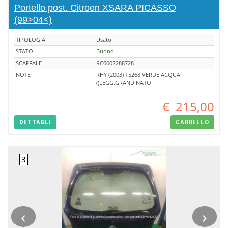
Portello post. Citroen XSARA PICASSO
(99>04<)
TIPOLOGIA
Usato
STATO
Buono
SCAFFALE
RC0002288728
NOTE
RHY (2003) T5268 VERDE ACQUA
()LEGG.GRANDINATO
€
215,00
DETTAGLI
CARRELLO
‹
›