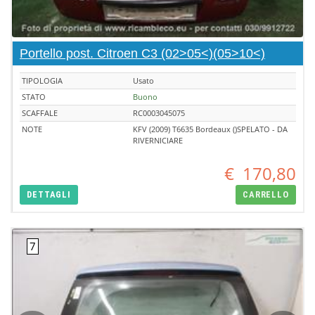
Portello post. Citroen C3 (02>05<)(05>10<)
TIPOLOGIA
Usato
STATO
Buono
SCAFFALE
RC0003045075
NOTE
KFV (2009) T6635 Bordeaux ()SPELATO - DA
RIVERNICIARE
€
170,80
DETTAGLI
CARRELLO