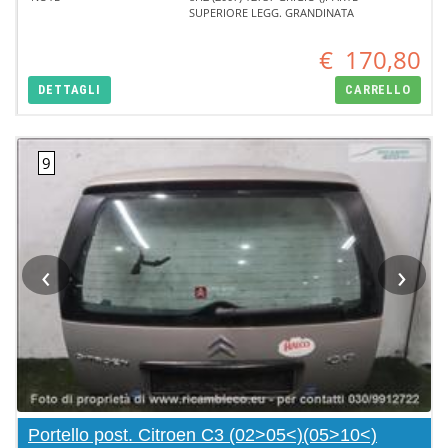
SUPERIORE LEGG. GRANDINATA
€
170,80
DETTAGLI
CARRELLO
‹
›
Portello post. Citroen C3 (02>05<)(05>10<)