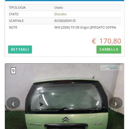
TIPOLOGIA
Usato
STATO
Discreto
SCAFFALE
RC0002834135
NOTE
9HX (2006) T5138 Grigio ()PIEGATO SOPRA
€
170,80
DETTAGLI
CARRELLO
‹
›