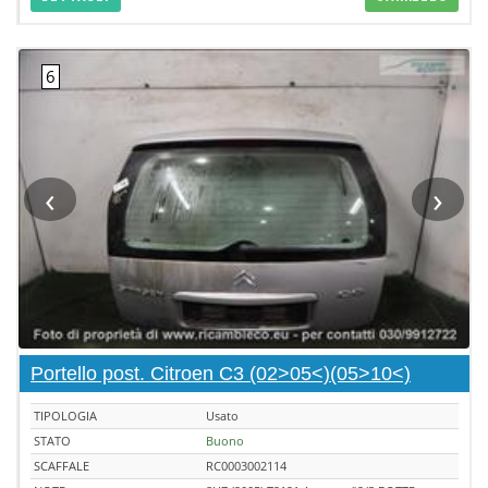
‹
›
Portello post. Citroen C3 (02>05<)(05>10<)
TIPOLOGIA
Usato
STATO
Buono
SCAFFALE
RC0003002114