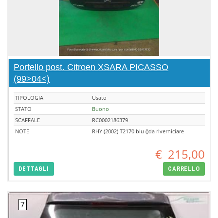
Portello post. Citroen XSARA PICASSO
(99>04<)
TIPOLOGIA
Usato
STATO
Buono
SCAFFALE
RC0002186379
NOTE
RHY (2002) T2170 blu ()da riverniciare
€
215,00
DETTAGLI
CARRELLO