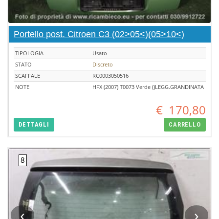
Portello post. Citroen C3 (02>05<)(05>10<)
TIPOLOGIA
Usato
STATO
Discreto
SCAFFALE
RC0003050516
NOTE
HFX (2007) T0073 Verde ()LEGG.GRANDINATA
€
170,80
DETTAGLI
CARRELLO
‹
›