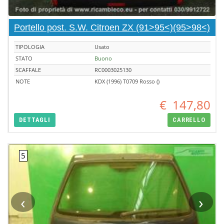
Portello post. S.W. Citroen ZX (91>95<)(95>98<)
TIPOLOGIA
Usato
STATO
Buono
SCAFFALE
RC0003025130
NOTE
KDX (1996) T0709 Rosso ()
€
147,80
DETTAGLI
CARRELLO
‹
›