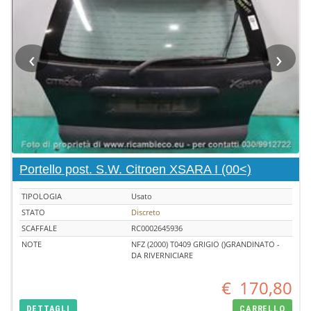
‹
›
Portello post. S.W. Citroen XSARA I (00<)
TIPOLOGIA
Usato
STATO
Discreto
SCAFFALE
RC0002645936
NOTE
NFZ (2000) T0409 GRIGIO ()GRANDINATO -
DA RIVERNICIARE
€
170,80
DETTAGLI
CARRELLO