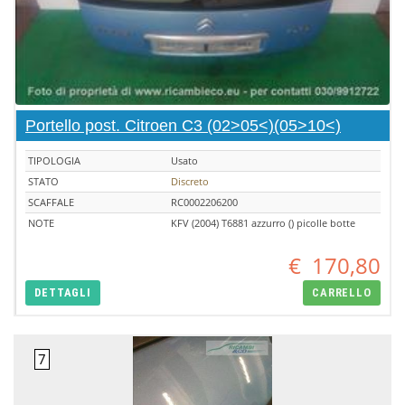
Portello post. Citroen C3 (02>05<)(05>10<)
TIPOLOGIA
Usato
STATO
Discreto
SCAFFALE
RC0002206200
NOTE
KFV (2004) T6881 azzurro () picolle botte
€
170,80
DETTAGLI
CARRELLO