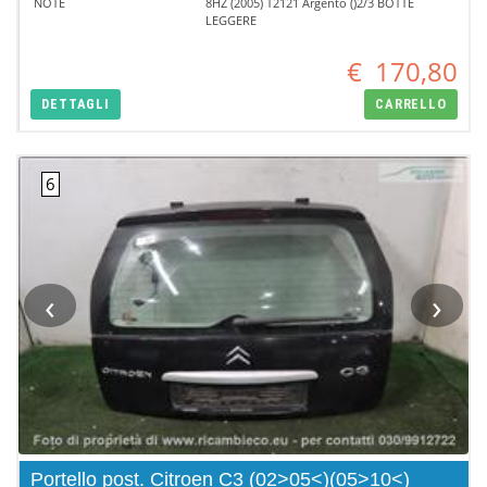
NOTE
8HZ (2005) T2121 Argento ()2/3 BOTTE
LEGGERE
€
170,80
DETTAGLI
CARRELLO
‹
›
Portello post. Citroen C3 (02>05<)(05>10<)