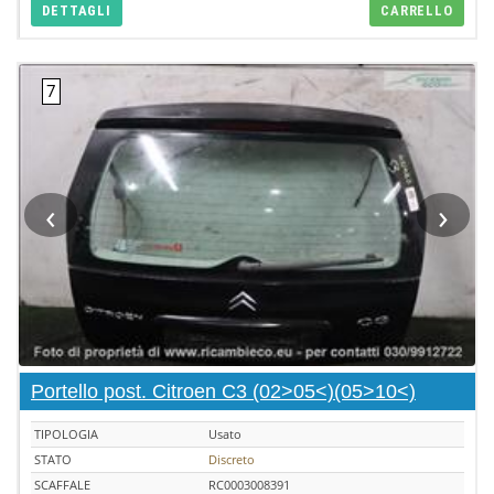
DETTAGLI
CARRELLO
‹
›
Portello post. Citroen C3 (02>05<)(05>10<)
TIPOLOGIA
Usato
STATO
Discreto
SCAFFALE
RC0003008391