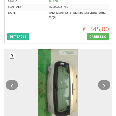
STATO
Buono
SCAFFALE
RC0002221739
NOTE
RHW (2006) T2151 blu ()botata vicino porta
targa
€
345,00
DETTAGLI
CARRELLO
‹
›