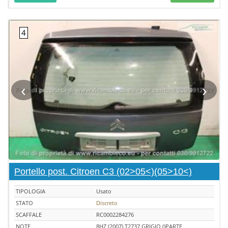
‹
›
Portello post. Citroen C3 (02>05<)(05>10<)
TIPOLOGIA
Usato
STATO
Discreto
SCAFFALE
RC0002284276
NOTE
8HZ (2007) T2737 GRIGIO ()PARTE