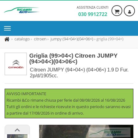
ASSISTENZA CLIENTI
030 9912722
catalogo
citroen
jumpy (94>04<)(04>06<)
griglia (99>04<)
Griglia (99>04<) Citroen JUMPY
(94>04<)(04>06<)
Citroen JUMPY (94>04<) (04>06<) 1.9 D Fur.
2p/d/1905cc.
AVVISO IMPORTANTE
Ricambi &Co rimane chiusa per ferie dal 08/08/2026 al 16/08/2026
Tutti gli ordini e le richieste ricevute in questo periodo saranno evasi
a partire dal 17/08/2026 in ordine di arrivo.