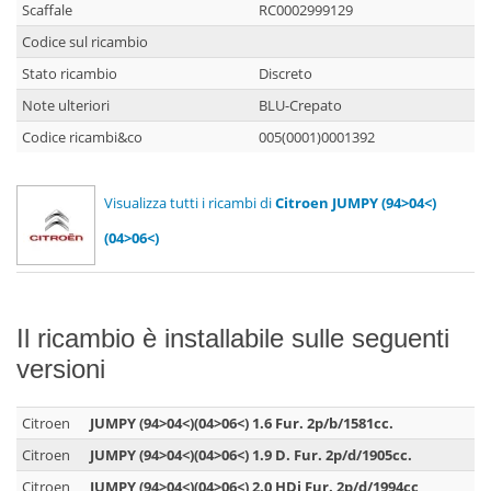
Scaffale
RC0002999129
Codice sul ricambio
Stato ricambio
Discreto
Note ulteriori
BLU-Crepato
Codice ricambi&co
005(0001)0001392
Visualizza tutti i ricambi di
Citroen JUMPY (94>04<)
(04>06<)
Il ricambio è installabile sulle seguenti
versioni
Citroen
JUMPY (94>04<)(04>06<) 1.6 Fur. 2p/b/1581cc.
Citroen
JUMPY (94>04<)(04>06<) 1.9 D. Fur. 2p/d/1905cc.
Citroen
JUMPY (94>04<)(04>06<) 2.0 HDi Fur. 2p/d/1994cc