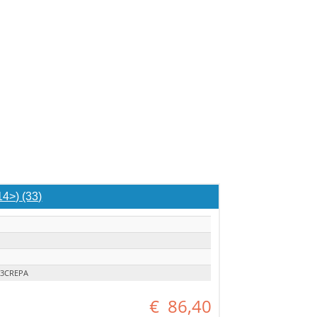
4>) (33)
923CREPA
€
86,40