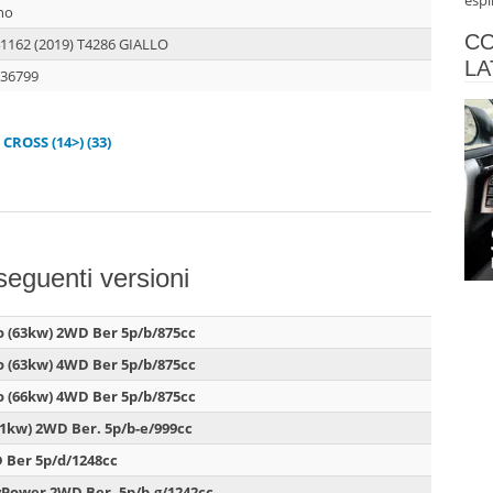
espl
no
CO
1162 (2019) T4286 GIALLO
LA
36799
CROSS (14>) (33)
 seguenti versioni
o (63kw) 2WD Ber 5p/b/875cc
o (63kw) 4WD Ber 5p/b/875cc
o (66kw) 4WD Ber 5p/b/875cc
51kw) 2WD Ber. 5p/b-e/999cc
D Ber 5p/d/1248cc
syPower 2WD Ber. 5p/b-g/1242cc