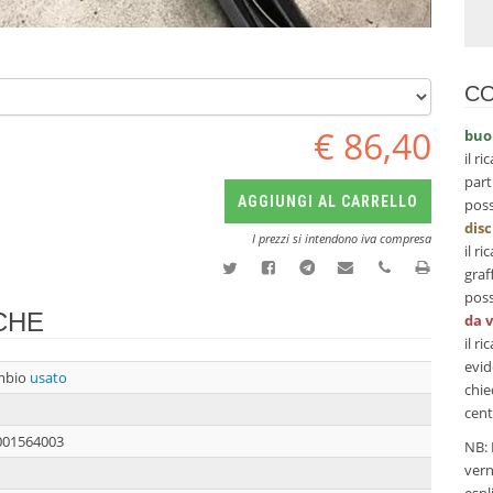
CO
€ 86,40
buo
il r
Muovi il mouse sulla foto per vedere l'ingrandimento
part
AGGIUNGI AL CARRELLO
poss
dis
I prezzi si intendono iva compresa
il r
graf
poss
CHE
da 
il r
evid
mbio
usato
chie
cent
001564003
NB: 
vern