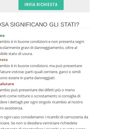
SA SIGNIFICANO GLI STATI?
no
icambio è in buone condizioni e non presenta segni
icolarmente gravi di danneggiamento, oltre al
ibile stato di usura.
creto
icambio è in buone condizioni, ma può presentare
fiature vistose; parti quali cerniere, ganci o simili
ono essere in parte danneggiati.
valutare
icambio può presentare dei difetti più o meno
enti come rotture o scrostamenti; si consiglia di
dere i dettagli per ogni singolo ricambio al nostro
ro assistenza.
In ogni caso consideriamo i ricambi di carrozzeria da
iciare. Se non si desidera verniciare richiedete