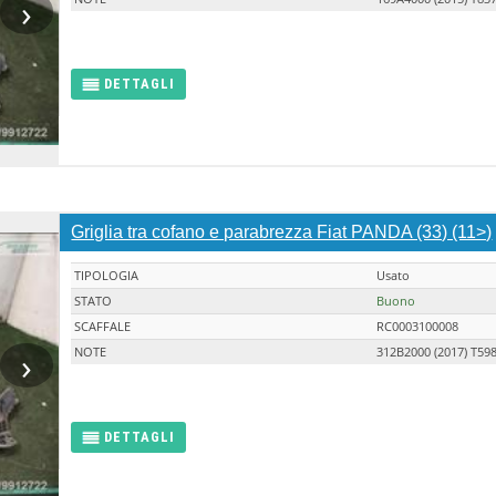
›
DETTAGLI
Griglia tra cofano e parabrezza Fiat PANDA (33) (11>)
TIPOLOGIA
Usato
STATO
Buono
SCAFFALE
RC0003100008
›
NOTE
312B2000 (2017) T59
DETTAGLI