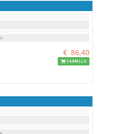
37
€
86,40
CARRELLO
70