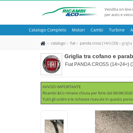
Vendita on-line 
per auto e veico
Catalogo Completo
Motori
Cambi
Turbine
A
catalogo
fiat
panda cross (14>) (33)
grigli
Griglia tra cofano e par
Fiat PANDA CROSS (14>24<) (33
AVVISO IMPORTANTE
Ricambi &Co rimane chiusa per ferie dal 08/08/2026
Tutti gli ordini e le richieste ricevute in questo per