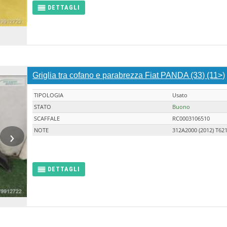
DETTAGLI
Griglia tra cofano e parabrezza Fiat PANDA (33) (11>)
TIPOLOGIA
Usato
STATO
Buono
SCAFFALE
RC0003106510
›
NOTE
312A2000 (2012) T62
DETTAGLI