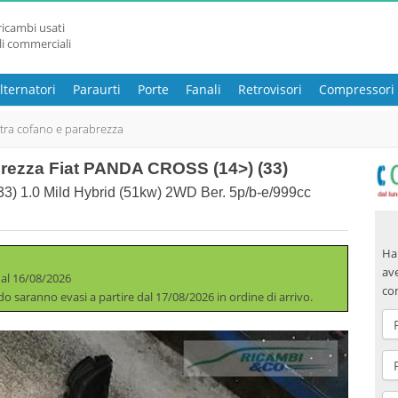
ricambi usati
li commerciali
lternatori
Paraurti
Porte
Fanali
Retrovisori
Compressori
a tra cofano e parabrezza
abrezza Fiat PANDA CROSS (14>) (33)
) 1.0 Mild Hybrid (51kw) 2WD Ber. 5p/b-e/999cc
Hai
ave
 al 16/08/2026
co
iodo saranno evasi a partire dal 17/08/2026 in ordine di arrivo.