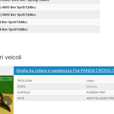
w) 4WD Ber 5p/d/1248cc
w) 2WD Ber 5p/d/1248cc
4 Ber 5p/d/1248cc
4 Ber 5p/d/1248cc
i veicoli
Griglia tra cofano e parabrezza Fiat PANDA CROSS (1
TIPOLOGIA
Usato
STATO
Discreto
SCAFFALE
RC0003017947
›
NOTE
46341162 (2020) T5