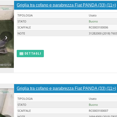
Griglia tra cofano e parabrezza Fiat PANDA (33) (11>)
TIPOLOGIA
Usato
STATO
Buono
SCAFFALE
RC0003100006
›
NOTE
312B2000 (2018) T60
DETTAGLI
Griglia tra cofano e parabrezza Fiat PANDA (33) (11>)
TIPOLOGIA
Usato
STATO
Buono
SCAFFALE
RC0003100007
NOTE
169A4000 (2015) T83