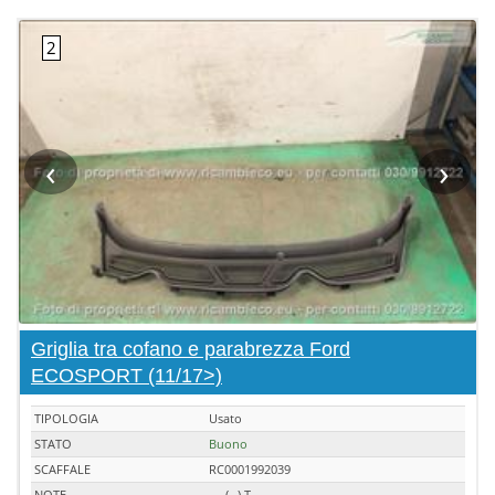
‹
›
Griglia tra cofano e parabrezza Ford
ECOSPORT (11/17>)
TIPOLOGIA
Usato
STATO
Buono
SCAFFALE
RC0001992039
NOTE
--- (--) T ---