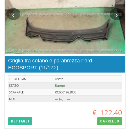
‹
›
Griglia tra cofano e parabrezza Ford
ECOSPORT (11/17>)
TIPOLOGIA
Usato
STATO
Buono
SCAFFALE
RC0001992038
NOTE
--- (--) T ---
€
122,40
DETTAGLI
CARRELLO