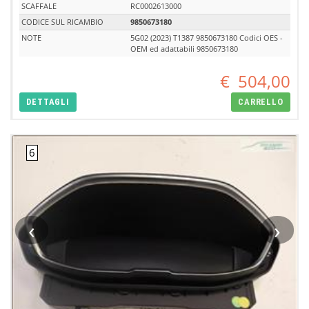
SCAFFALE
RC0002613000
CODICE SUL RICAMBIO
9850673180
NOTE
5G02 (2023) T1387 9850673180 Codici OES -
OEM ed adattabili 9850673180
€
504,00
DETTAGLI
CARRELLO
‹
›