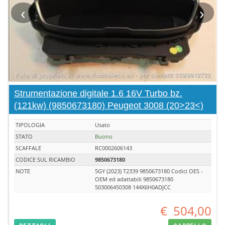
‹
›
Strumentazione digitale 1.6 16V Turbo bz.
(121kw) (9850673180) Peugeot 3008 (20>23<)
TIPOLOGIA
Usato
STATO
Buono
SCAFFALE
RC0002606143
CODICE SUL RICAMBIO
9850673180
NOTE
5GY (2023) T2339 9850673180 Codici OES -
OEM ed adattabili 9850673180
503006450308 144X6H0ADJCC
€
504,00