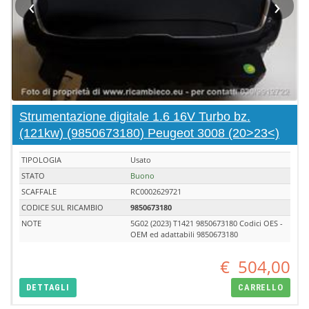
‹
›
Strumentazione digitale 1.6 16V Turbo bz.
(121kw) (9850673180) Peugeot 3008 (20>23<)
TIPOLOGIA
Usato
STATO
Buono
SCAFFALE
RC0002629721
CODICE SUL RICAMBIO
9850673180
NOTE
5G02 (2023) T1421 9850673180 Codici OES -
OEM ed adattabili 9850673180
€
504,00
DETTAGLI
CARRELLO