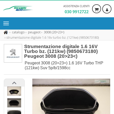
ASSISTENZA CLIENTI
030 9912722
catalogo
peugeot
3008 (20>23<)
strumentazione digitale 1.6 16v turbo bz. (121kw) (9850673180)
Strumentazione digitale 1.6 16V
Turbo bz. (121kw) (9850673180)
Peugeot 3008 (20>23<)
Peugeot 3008 (20>23<) 1.6 16V Turbo THP
(121kw) Suv 5p/b/1598cc