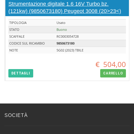
Strumentazione digitale 1.6 16V Turbo bz.
(121kw) (9850673180) Peugeot 3008 (20>23<)
TIPOLOGIA
Usato
STATO
Buono
SCAFFALE
RC0003054728
CODICE SUL RICAMBIO
9850673180
NOTE
5G02 (2023) TBILE
€
504,00
DETTAGLI
CARRELLO
SOCIETÀ