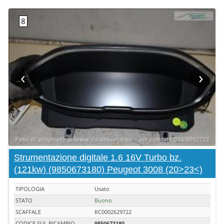
‹
›
Strumentazione digitale 1.6 16V Turbo bz.
(121kw) (9850673180) Peugeot 3008 (20>23<)
TIPOLOGIA
Usato
STATO
Buono
SCAFFALE
RC0002629722
CODICE SUL RICAMBIO
9850673180