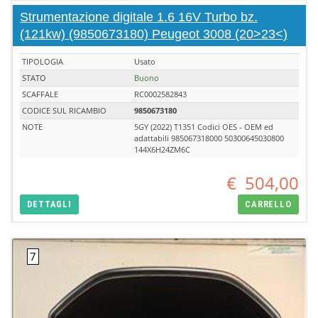
Strumentazione digitale 1.6 16V Turbo bz.
(121kw) (9850673180) Peugeot 3008 (20>23<)
TIPOLOGIA
Usato
STATO
Buono
SCAFFALE
RC0002582843
CODICE SUL RICAMBIO
9850673180
NOTE
5GY (2022) T1351 Codici OES - OEM ed
adattabili 985067318000 50300645030800
144X6H24ZM6C
€
504,00
DETTAGLI
CARRELLO