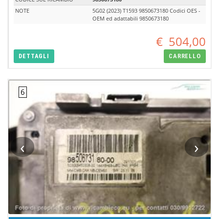
NOTE
5G02 (2023) T1593 9850673180 Codici OES -
OEM ed adattabili 9850673180
€
504,00
DETTAGLI
CARRELLO
‹
›