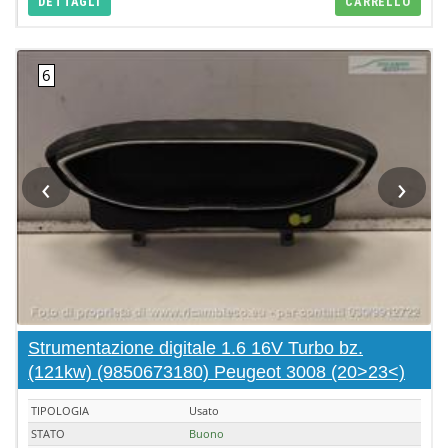
DETTAGLI
CARRELLO
‹
›
Strumentazione digitale 1.6 16V Turbo bz.
(121kw) (9850673180) Peugeot 3008 (20>23<)
TIPOLOGIA
Usato
STATO
Buono