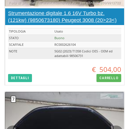
Strumentazione digitale 1.6 16V Turbo bz.
(121kw) (9850673180) Peugeot 3008 (20>23<)
TIPOLOGIA
Usato
STATO
Buono
SCAFFALE
RC0002626104
NOTE
5G02 (2023) T1358 Codici OES - OEM ed
adattabili 98506731
€
504,00
DETTAGLI
CARRELLO