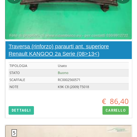
Traversa (rinforzo) paraurti ant. superiore
Renault KANGOO 2a Serie (08>13<)
TIPOLOGIA
Usato
STATO
Buono
SCAFFALE
RC0002560571
NOTE
K9K C8 (2009) T5018
€
86,40
DETTAGLI
CARRELLO