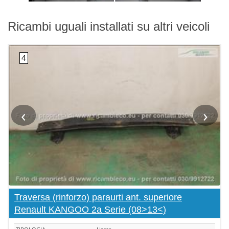
Ricambi uguali installati su altri veicoli
‹
›
Traversa (rinforzo) paraurti ant. superiore
Renault KANGOO 2a Serie (08>13<)