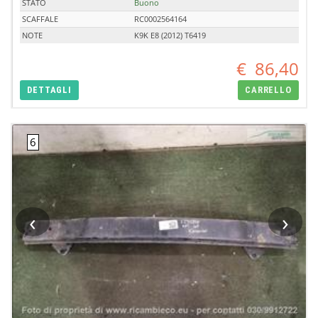
STATO
Buono
SCAFFALE
RC0002564164
NOTE
K9K E8 (2012) T6419
€
86,40
DETTAGLI
CARRELLO
‹
›