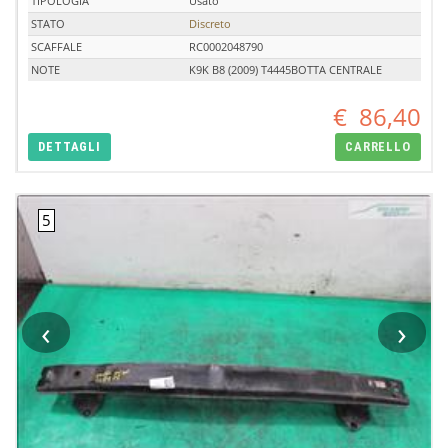
TIPOLOGIA
Usato
STATO
Discreto
SCAFFALE
RC0002048790
NOTE
K9K B8 (2009) T4445BOTTA CENTRALE
€
86,40
DETTAGLI
CARRELLO
‹
›