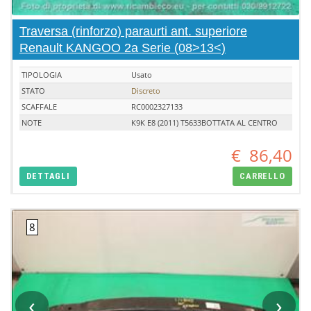
Traversa (rinforzo) paraurti ant. superiore
Renault KANGOO 2a Serie (08>13<)
TIPOLOGIA
Usato
STATO
Discreto
SCAFFALE
RC0002327133
NOTE
K9K E8 (2011) T5633BOTTATA AL CENTRO
€
86,40
DETTAGLI
CARRELLO
‹
›