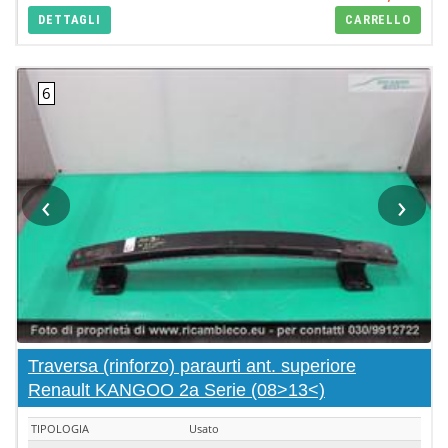
DETTAGLI
CARRELLO
‹
›
Traversa (rinforzo) paraurti ant. superiore
Renault KANGOO 2a Serie (08>13<)
TIPOLOGIA
Usato