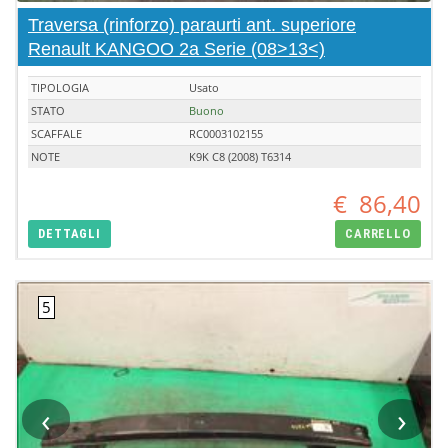
Traversa (rinforzo) paraurti ant. superiore
Renault KANGOO 2a Serie (08>13<)
TIPOLOGIA
Usato
STATO
Buono
SCAFFALE
RC0003102155
NOTE
K9K C8 (2008) T6314
€
86,40
DETTAGLI
CARRELLO
‹
›