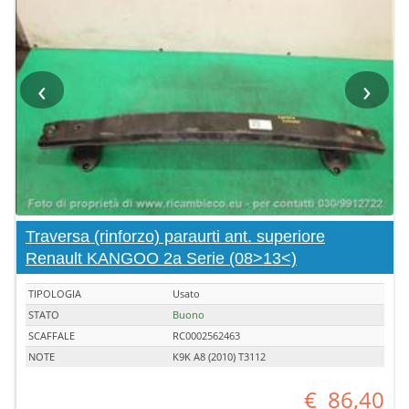
‹
›
Traversa (rinforzo) paraurti ant. superiore
Renault KANGOO 2a Serie (08>13<)
TIPOLOGIA
Usato
STATO
Buono
SCAFFALE
RC0002562463
NOTE
K9K A8 (2010) T3112
€
86,40