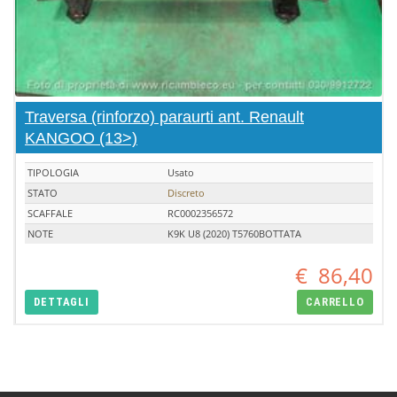
Traversa (rinforzo) paraurti ant. Renault
KANGOO (13>)
TIPOLOGIA
Usato
STATO
Discreto
SCAFFALE
RC0002356572
NOTE
K9K U8 (2020) T5760BOTTATA
€
86,40
DETTAGLI
CARRELLO