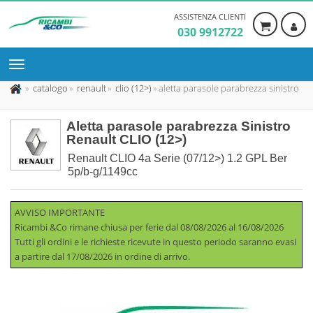
ASSISTENZA CLIENTI
030 9912722
catalogo
renault
clio (12>)
aletta parasole parabrezza sinistro
Aletta parasole parabrezza Sinistro
Renault CLIO (12>)
Renault CLIO 4a Serie (07/12>) 1.2 GPL Ber
5p/b-g/1149cc
AVVISO IMPORTANTE
Ricambi &Co rimane chiusa per ferie dal 08/08/2026 al 16/08/2026
Tutti gli ordini e le richieste ricevute in questo periodo saranno evasi
a partire dal 17/08/2026 in ordine di arrivo.