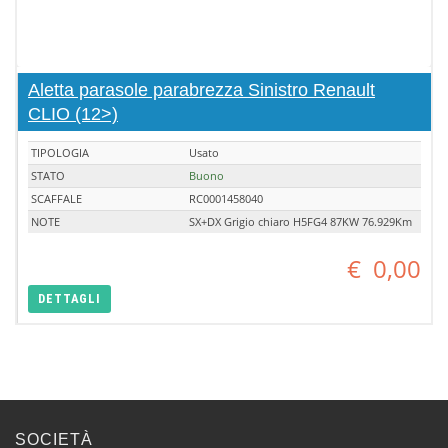
Aletta parasole parabrezza Sinistro Renault
CLIO (12>)
TIPOLOGIA
Usato
STATO
Buono
SCAFFALE
RC0001458040
NOTE
SX+DX Grigio chiaro H5FG4 87KW 76.929Km
€
0,00
DETTAGLI
SOCIETÀ