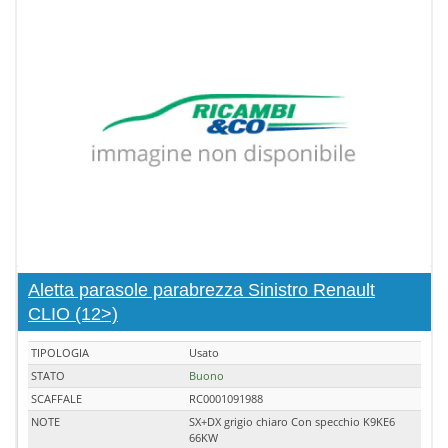
Aletta parasole parabrezza Sinistro Renault
CLIO (12>)
TIPOLOGIA
Usato
STATO
Buono
SCAFFALE
RC0001091988
NOTE
SX+DX grigio chiaro Con specchio K9KE6
66KW