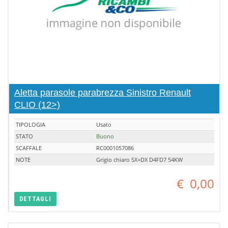
Aletta parasole parabrezza Sinistro Renault
CLIO (12>)
TIPOLOGIA
Usato
STATO
Buono
SCAFFALE
RC0001057086
NOTE
Grigio chiaro SX+DX D4FD7 54KW
€
0,00
DETTAGLI