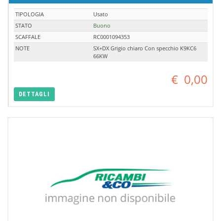
TIPOLOGIA
Usato
STATO
Buono
SCAFFALE
RC0001094353
NOTE
SX+DX Grigio chiaro Con specchio K9KC6
66KW
€
0,00
DETTAGLI