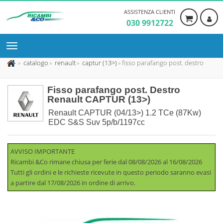
ASSISTENZA CLIENTI
030 9912722
catalogo
renault
captur (13>)
fisso parafango post. destro
Fisso parafango post. Destro
Renault CAPTUR (13>)
Renault CAPTUR (04/13>) 1.2 TCe (87Kw)
EDC S&S Suv 5p/b/1197cc
AVVISO IMPORTANTE
Ricambi &Co rimane chiusa per ferie dal 08/08/2026 al 16/08/2026
Tutti gli ordini e le richieste ricevute in questo periodo saranno evasi
a partire dal 17/08/2026 in ordine di arrivo.