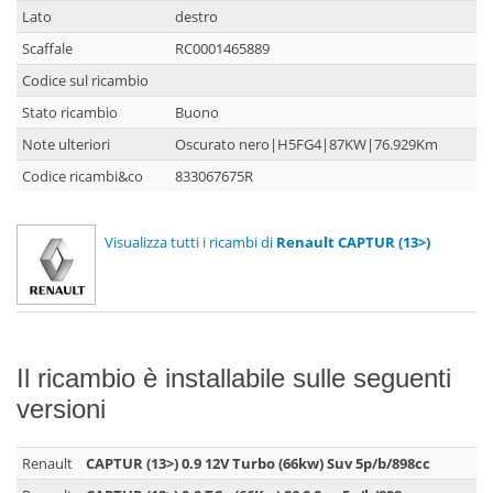
Lato
destro
Scaffale
RC0001465889
Codice sul ricambio
Stato ricambio
Buono
Note ulteriori
Oscurato nero|H5FG4|87KW|76.929Km
Codice ricambi&co
833067675R
Visualizza tutti i ricambi di
Renault CAPTUR (13>)
Il ricambio è installabile sulle seguenti
versioni
Renault
CAPTUR (13>) 0.9 12V Turbo (66kw) Suv 5p/b/898cc