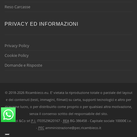
Reso Carcasse
PRIVACY ED INFORMAZIONI
Privacy Policy
Cookie Policy
Domande e Risposte
© 2018-2026 Ricambieco.eu. E' vietata la riproduzione totale o parziale del layout
e dei contenuti (testi, immagini, filmati) su carta, supporti tecnologici e altro per
ricavarne lucro, o per distribuirlo come proprio o per qualsiasi altra motivazione,
senza il consenso scritto del responsabile del sito.
Ricambi &Co srl
P.I.
IT03529620167 -
REA
BG-386458 - Capitale sociale 10000€ i.v.
-
PEC
amministrazione@pec.ricambieco.it