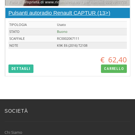
Pulsanti autoradio Renault CAPTUR (13>)
TIPOLOGIA
Usato
STATO
Buono
SCAFFALE
RC0002067111
NOTE
K9K E6 (2016) T2108
€
62,40
DETTAGLI
CARRELLO
SOCIETÀ
Chi Siamo