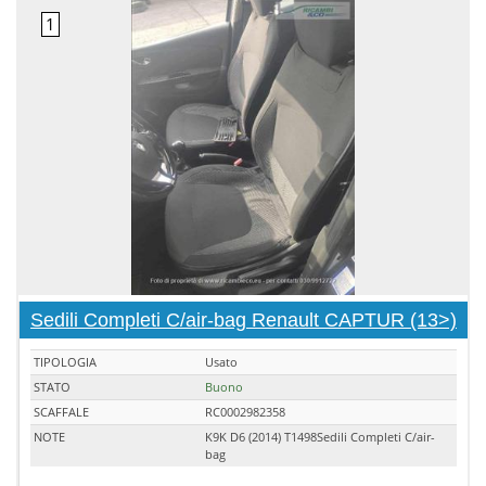
Sedili Completi C/air-bag Renault CAPTUR (13>)
TIPOLOGIA
Usato
STATO
Buono
SCAFFALE
RC0002982358
NOTE
K9K D6 (2014) T1498Sedili Completi C/air-
bag