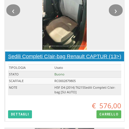
‹
›
Sedili Completi C/air-bag Renault CAPTUR (13>)
TIPOLOGIA
Usato
STATO
Buono
SCAFFALE
RC0002879805
NOTE
H5F D4 (2014) T6215Sedili Completi C/air-
bag [SU AUTO]
€
576,00
DETTAGLI
CARRELLO