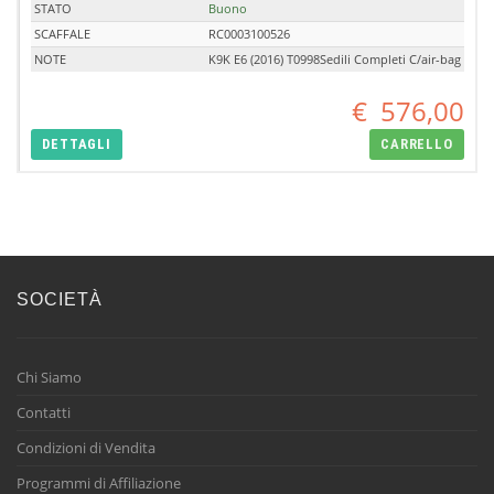
STATO
Buono
SCAFFALE
RC0003100526
NOTE
K9K E6 (2016) T0998Sedili Completi C/air-bag
€
576,00
DETTAGLI
CARRELLO
SOCIETÀ
Chi Siamo
Contatti
Condizioni di Vendita
Programmi di Affiliazione