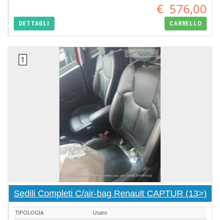
€
576,00
DETTAGLI
CARRELLO
Sedili Completi C/air-bag Renault CAPTUR (13>)
TIPOLOGIA
Usato