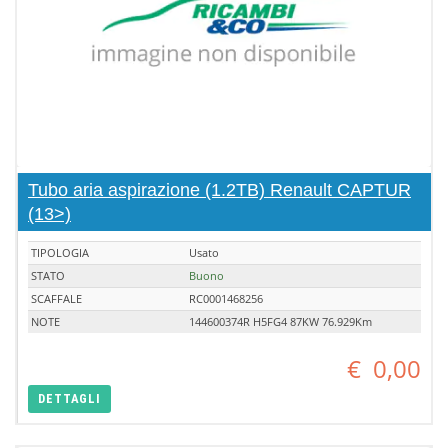
Tubo aria aspirazione (1.2TB) Renault CAPTUR
(13>)
TIPOLOGIA
Usato
STATO
Buono
SCAFFALE
RC0001468256
NOTE
144600374R H5FG4 87KW 76.929Km
€
0,00
DETTAGLI