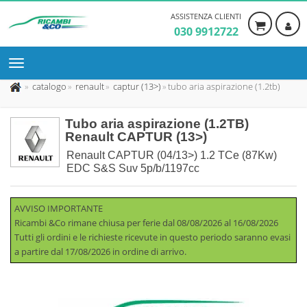
ASSISTENZA CLIENTI
030 9912722
catalogo
renault
captur (13>)
tubo aria aspirazione (1.2tb)
Tubo aria aspirazione (1.2TB)
Renault CAPTUR (13>)
Renault CAPTUR (04/13>) 1.2 TCe (87Kw)
EDC S&S Suv 5p/b/1197cc
AVVISO IMPORTANTE
Ricambi &Co rimane chiusa per ferie dal 08/08/2026 al 16/08/2026
Tutti gli ordini e le richieste ricevute in questo periodo saranno evasi
a partire dal 17/08/2026 in ordine di arrivo.